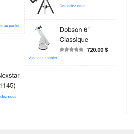
Note
4.00
Contactez-nous
sur 5
er au panier
Dobson 6″
Classique
720.00
$
Note
5.00
sur
Ajouter au panier
5
Nexstar
1145)
ctez-nous