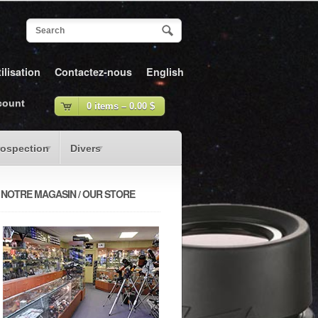
ilisation
Contactez-nous
English
count
0 items –
0.00
$
rospection
Divers
NOTRE MAGASIN / OUR STORE