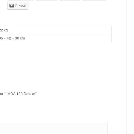
E-mail
22 kg
95 × 42 × 30 cm
s sur “LMDA 130 Deluxe”