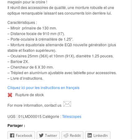
magasin pour le croire !
Il réunit des accessoires de qualité, une monture robuste et une
optique remarquable laissant ses concurrents loin derrière lui.
Caractéristiques :
– Miroir primaire de 130 mm.
– Distance focale de 910 mm (f/7).
– Porte-oculaire à crémaillère de 1.25″.
– Monture équatoriale allemande EQ3 nouvelle génération (plus
stable et fixation supérieure).
– Oculaires 25mm (36X) et 10mm (91X), diamètre 1.25 pouces.
– Barlow 2X.
– Chercheur de 6 X 30 mm.
– Trépied en aluminium ajustable avec tablette pour accessoires.
– Livre d’instructions.
Cliquez ici pour les instructions en français
Rupture de stock
For more information, contact us
UGS :
01LMD00015
Catégorie :
Télescopes
Partager :
Facebook
Twitter
Reddit
LinkedIn