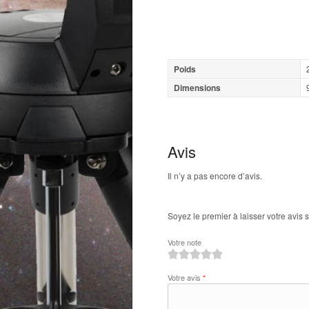
Poids
Dimensions
Avis
Il n’y a pas encore d’avis.
Soyez le premier à laisser votre avi
Votre note
1
2
3
4
5
Votre avis
*