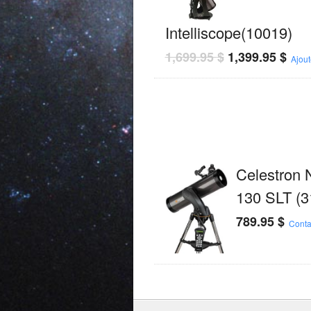
Intelliscope(10019)
1,699.95
$
1,399.95
$
Ajout
Celestron 
130 SLT (3
789.95
$
Conta