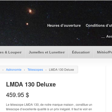
Heures d’ouverture
Conditions d’ut
Ac
es & Loupes
Jumelles et Lunettes
Éducation
Météo/P
›
Astronomie
›
Télescopes
›
LMDA 130 Deluxe
LMDA 130 Deluxe
459.95
$
Le télescope LMDA 130, de notre marque maison , constitue un
télescope d’excellente qualité à un prix inégalé. Il faut le voir en