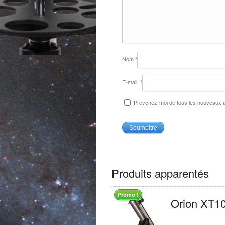
Nom
*
E-mail
*
Prévenez-moi de tous les nouveaux ar
Produits apparentés
Promo !
Orion XT1