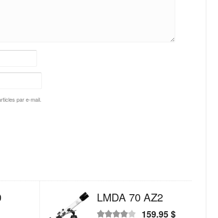
ticles par e-mail.
0
LMDA 70 AZ2
159.95
$