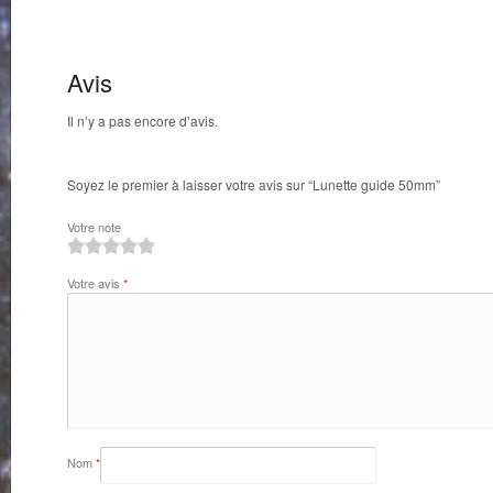
Avis
Il n’y a pas encore d’avis.
Soyez le premier à laisser votre avis sur “Lunette guide 50mm”
Votre note
1
2
3
4
5
Votre avis
*
Nom
*