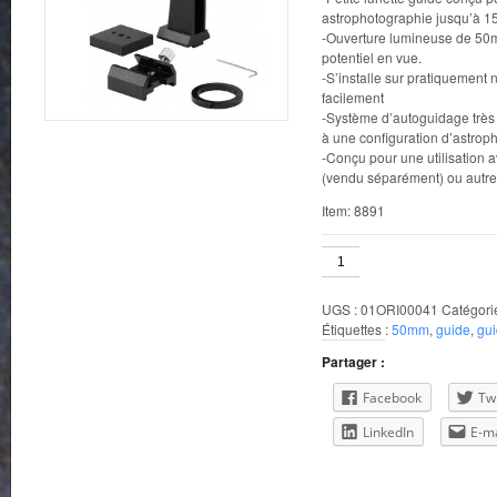
astrophotographie jusqu’à 
-Ouverture lumineuse de 50
potentiel en vue.
-S’installe sur pratiquement 
facilement
-Système d’autoguidage très 
à une configuration d’astrop
-Conçu pour une utilisation 
(vendu séparément) ou autre
Item: 8891
quantité
de
Lunette
UGS :
01ORI00041
Catégori
guide
Étiquettes :
50mm
,
guide
,
gu
50mm
Partager :
Facebook
Twi
LinkedIn
E-ma