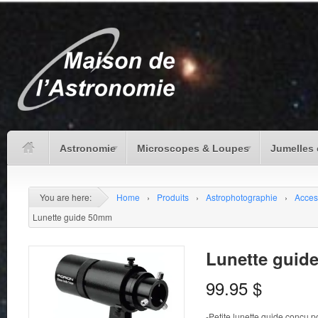
Astronomie
Microscopes & Loupes
Jumelles 
You are here:
Home
›
Produits
›
Astrophotographie
›
Acces
Lunette guide 50mm
Lunette guid
99.95
$
-Petite lunette guide conçu p