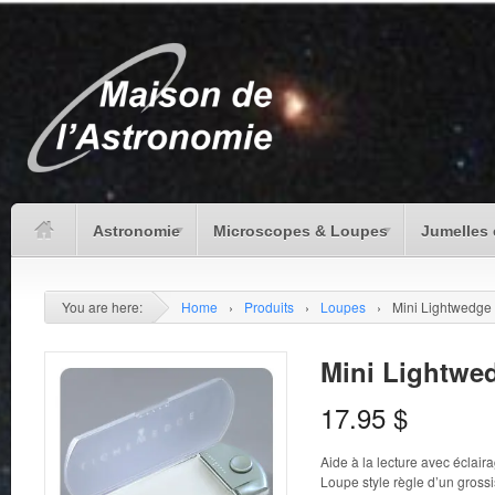
Astronomie
Microscopes & Loupes
Jumelles 
You are here:
Home
›
Produits
›
Loupes
›
Mini Lightwedge
Mini Lightwe
17.95
$
Aide à la lecture avec éclaira
Loupe style règle d’un gross