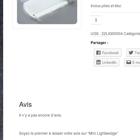
Inclus piles et étui.
quantité
de
Mini
UGS :
22LIG00004
Catégorie
Lightwedge
Partager :
Facebook
Twi
LinkedIn
E-ma
Avis
Il n’y a pas encore d’avis.
Soyez le premier à laisser votre avis sur “Mini Lightwedge”