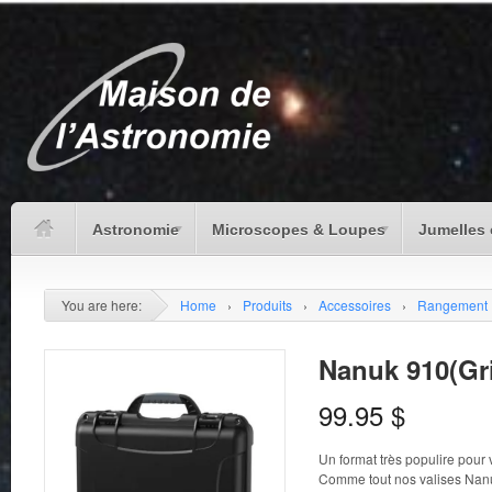
Astronomie
Microscopes & Loupes
Jumelles 
You are here:
Home
›
Produits
›
Accessoires
›
Rangement
Nanuk 910(Gr
99.95
$
Un format très populire pour
Comme tout nos valises Nan