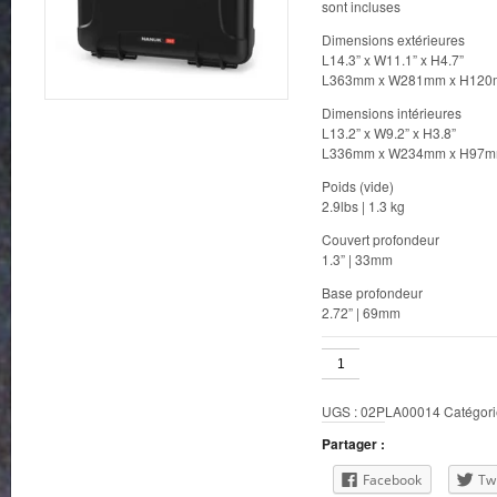
sont incluses
Dimensions extérieures
L14.3” x W11.1” x H4.7”
L363mm x W281mm x H12
Dimensions intérieures
L13.2” x W9.2” x H3.8”
L336mm x W234mm x H97
Poids (vide)
2.9lbs | 1.3 kg
Couvert profondeur
1.3” | 33mm
Base profondeur
2.72” | 69mm
quantité
de
Nanuk
UGS :
02PLA00014
Catégori
910(Gris)
Partager :
Facebook
Twi