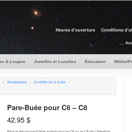
Heures d’ouverture
Conditions d’ut
Ac
es & Loupes
Jumelles et Lunettes
Éducation
Météo/P
›
Accessoires
›
Contrôle de la buée
›
Pare-Buée pour C6 – C8
42.95
$
Pare buée pouvant faire autant pour le C6 ou le C8 de Celestron