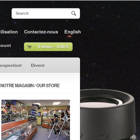
ilisation
Contactez-nous
English
count
0 items –
0.00
$
rospection
Divers
NOTRE MAGASIN / OUR STORE