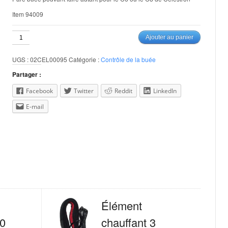
Item 94009
quantité
Ajouter au panier
de
Pare-
UGS :
02CEL00095
Catégorie :
Contrôle de la buée
Buée
pour
Partager :
C6
-
Facebook
Twitter
Reddit
LinkedIn
C8
E-mail
Élément
10
chauffant 3