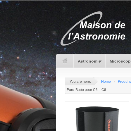
Astronomie
Microscop
You are here:
Home
›
Produits
Pare-Buée pour C6 – C8