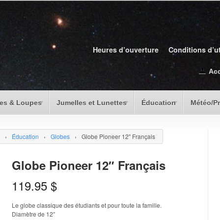
Heures d’ouverture
Conditions d’ut
Ac
es & Loupes
Jumelles et Lunettes
Éducation
Météo/P
›
Éducation
›
Globes
›
Globe Pioneer 12″ Français
Globe Pioneer 12″ Français
119.95
$
Le globe classique des étudiants et pour toute la famille.
Diamètre de 12″