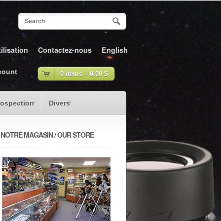
ilisation
Contactez-nous
English
count
0 items –
0.00
$
rospection
Divers
NOTRE MAGASIN / OUR STORE