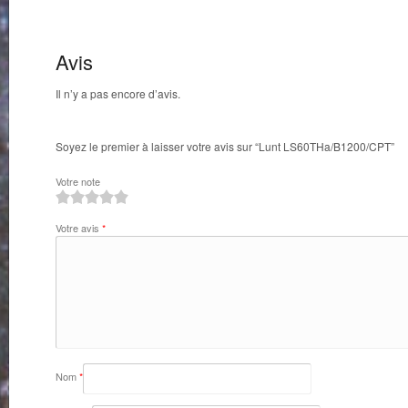
Avis
Il n’y a pas encore d’avis.
Soyez le premier à laisser votre avis sur “Lunt LS60THa/B1200/CPT”
Votre note
1
2
3
4
5
Votre avis
*
Nom
*