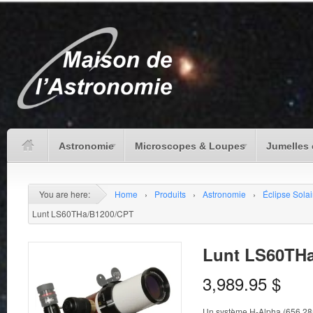
Astronomie
Microscopes & Loupes
Jumelles 
You are here:
Home
›
Produits
›
Astronomie
›
Éclipse Solai
Lunt LS60THa/B1200/CPT
Lunt LS60TH
3,989.95
$
Un système H-Alpha (656.28n