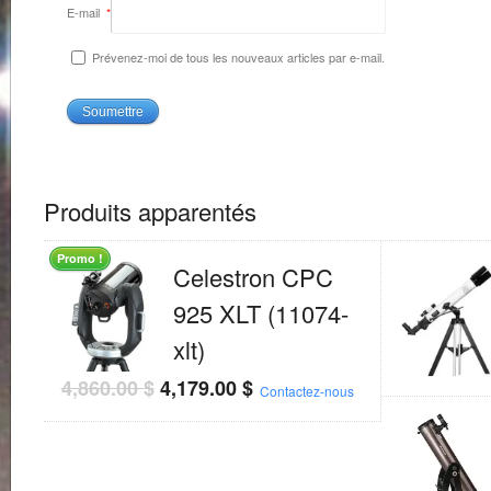
E-mail
*
Prévenez-moi de tous les nouveaux articles par e-mail.
Produits apparentés
Promo !
Celestron CPC
925 XLT (11074-
xlt)
4,860.00
$
4,179.00
$
Contactez-nous