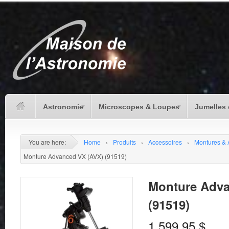
Astronomie
Microscopes & Loupes
Jumelles 
You are here:
Home
›
Produits
›
Accessoires
›
Montures & 
Monture Advanced VX (AVX) (91519)
Monture Adva
(91519)
1,599.95
$