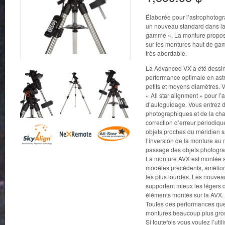
Élaborée pour l’astrophotog
un nouveau standard dans la
gamme ». La monture propose
sur les montures haut de gam
très abordable.
La Advanced VX a été dessin
performance optimale en ast
petits et moyens diamètres. 
« All star alignment » pour l’
d’autoguidage. Vous entrez 
photographiques et de la chas
correction d’erreur périodiq
objets proches du méridien sa
l’inversion de la monture au m
passage des objets photograp
La monture AVX est montée s
modèles précédents, améliora
les plus lourdes. Les nouvea
supportent mieux les légers d
éléments montés sur la AVX.
Toutes des performances que
montures beaucoup plus gros
Si toutefois vous voulez l’util