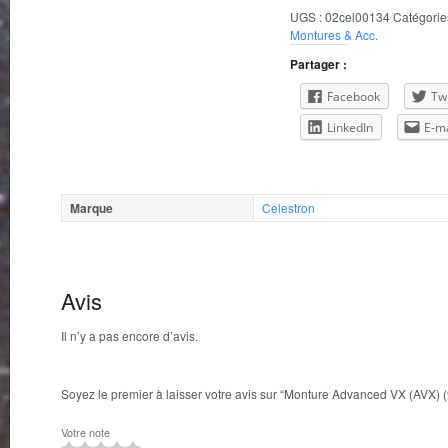
Monture
UGS :
02cel00134
Catégorie
Advanced
Montures & Acc.
VX
(AVX)
Partager :
(91519)
Facebook
Twi
LinkedIn
E-ma
Marque
Celestron
Avis
Il n’y a pas encore d’avis.
Soyez le premier à laisser votre avis sur “Monture Advanced VX (AVX) 
Votre note