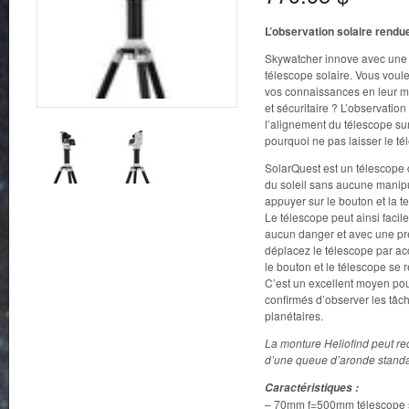
L’observation solaire rendue 
Skywatcher innove avec une 
télescope solaire. Vous voulez
vos connaissances en leur mo
et sécuritaire ? L’observation
l’alignement du télescope sur 
pourquoi ne pas laisser le té
SolarQuest est un télescope 
du soleil sans aucune manipu
appuyer sur le bouton et la te
Le télescope peut ainsi facil
aucun danger et avec une pr
déplacez le télescope par acc
le bouton et le télescope se
C’est un excellent moyen pou
confirmés d’observer les tâche
planétaires.
La monture Heliofind peut re
d’une queue d’aronde standar
Caractéristiques :
– 70mm f=500mm télescope sol