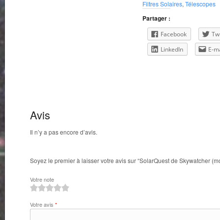
Filtres Solaires
,
Télescopes
Skywatcher
(monture
Partager :
seulement)
Facebook
Twi
LinkedIn
E-ma
Avis
Il n’y a pas encore d’avis.
Soyez le premier à laisser votre avis sur “SolarQuest de Skywatcher (
Votre note
1
2
3
4
5
Votre avis
*