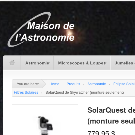
Astronomie
Microscopes & Loupes
Jumelles 
You are here:
Home
›
Produits
›
Astronomie
›
Éclipse Solai
Filtres Solaires
›
SolarQuest de Skywatcher (monture seulement)
SolarQuest d
(monture seu
779.95
$