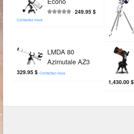
Econo
249.95
$
Note
5.00
sur
Contactez-nous
5
LMDA 80
Azimutale AZ3
329.95
$
Contactez-nous
1,430.00
$