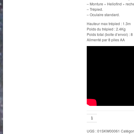
– Monture « Heliofind » reche
– Trépied.
– Oculaire standard.
Hauteur max trépied : 1.3m
Poids du trépied : 2.4Kg
Poids total (boite d’envoi) : 8
Alimenté par 8 piles AA
quantité
de
SolarQuest
UGS :
01SKW00061
Catégor
de