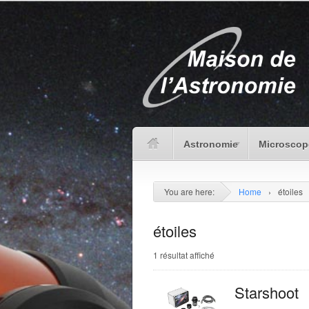
Astronomie
Microscop
You are here:
Home
›
étoiles
étoiles
1 résultat affiché
Starshoot