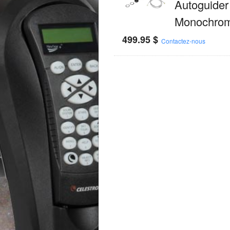
Autoguider
Monochro
499.95
$
Contactez-nous