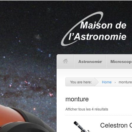
Astronomie
Microscop
You are here:
Home
›
monture
monture
Afficher tous les 4 résultats
Celestron 