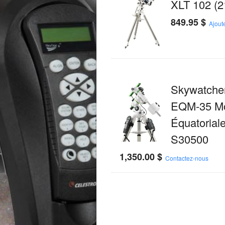
XLT 102 (2
849.95
$
Ajout
Skywatche
EQM-35 Mo
Équatorial
S30500
1,350.00
$
Contactez-nous