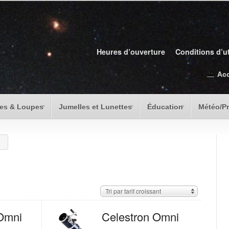
Heures d’ouverture
Conditions d’ut
Ac
es & Loupes
Jumelles et Lunettes
Éducation
Météo/P
Tri par tarif croissant
Omni
Celestron Omni