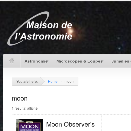
Astronomie
Microscopes & Loupes
Jumelles 
You are here:
Home
›
moon
moon
1 résultat affiché
Moon Observer’s