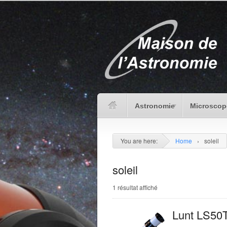
Astronomie
Microscop
You are here:
Home
›
soleil
soleil
1 résultat affiché
Lunt LS50