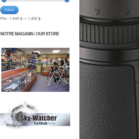
Filtrer
Prix :
1,440 $
—
1,450 $
NOTRE MAGASIN / OUR STORE