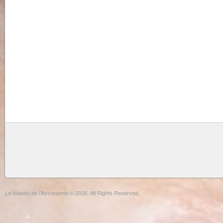
La Maison de l'Astronomie © 2026. All Rights Reserved.