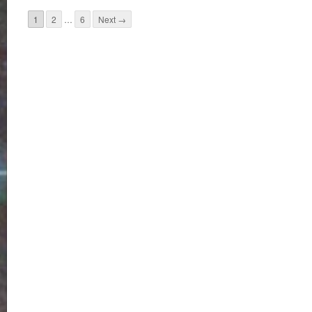
1
2
…
6
Next →