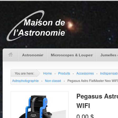
Astronomie
Microscopes & Loupes
Jumelles 
You are here:
Home
›
Produits
›
Accessoires
›
Indispensab
Astrophotographie
›
Non classé
›
Pegasus Astro FlatMaster Neo WIFI
Pegasus Astr
WIFI
0.00
$