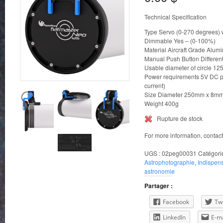
Technical Specification
Type Servo (0-270 degrees) w
Dimmable Yes – (0-100%)
Material Aircraft Grade Alum
Manual Push Button Different
Usable diameter of circle 1
Power requirements 5V DC p
current)
Size Diameter 250mm x 8mm
Weight 400g
Rupture de stock
For more information, contac
UGS :
02peg00031
Catégori
Astrophotographie
,
Indispen
astronomie
Partager :
Facebook
Twi
LinkedIn
E-ma