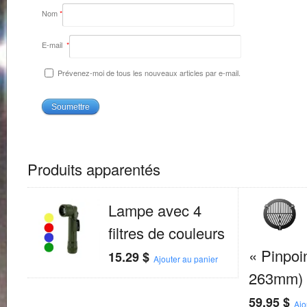
Nom
*
E-mail
*
Prévenez-moi de tous les nouveaux articles par e-mail.
Produits apparentés
Lampe avec 4
filtres de couleurs
« Pinpoi
15.29
$
Ajouter au panier
263mm)
59.95
$
Ajo