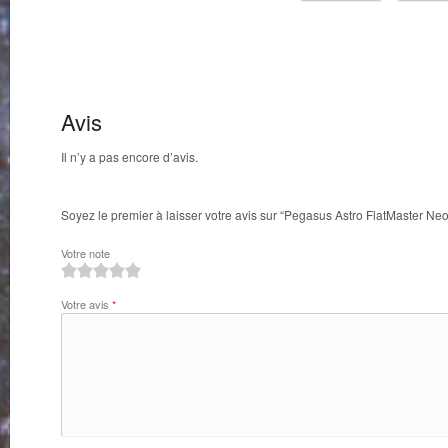
Avis
Il n’y a pas encore d’avis.
Soyez le premier à laisser votre avis sur “Pegasus Astro FlatMaster Neo
Votre note
1
2
3
4
5
Votre avis
*