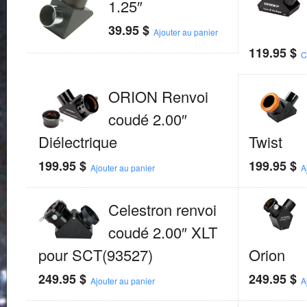
1.25″
39.95
$
Ajouter au panier
119.95
$
C
ORION Renvoi
coudé 2.00″
Diélectrique
Twist
199.95
$
199.95
$
Ajouter au panier
A
Celestron renvoi
coudé 2.00″ XLT
pour SCT(93527)
Orion
249.95
$
249.95
$
Ajouter au panier
A