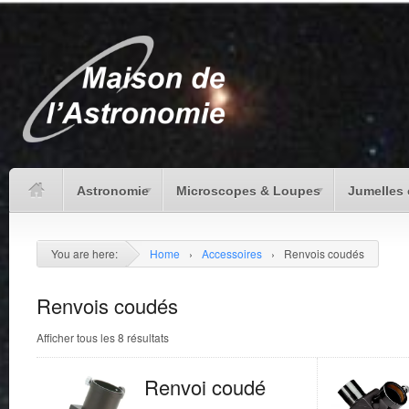
Astronomie
Microscopes & Loupes
Jumelles 
You are here:
Home
›
Accessoires
›
Renvois coudés
Renvois coudés
Afficher tous les 8 résultats
Renvoi coudé