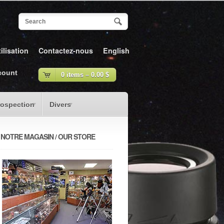
ilisation
Contactez-nous
English
count
0 items –
0.00
$
rospection
Divers
NOTRE MAGASIN / OUR STORE