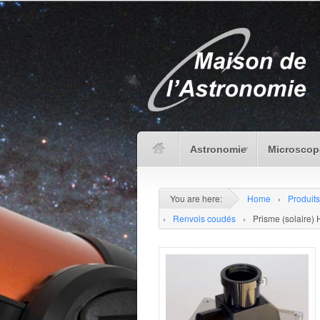
Astronomie
Microscop
You are here:
Home
›
Produits
›
Renvois coudés
›
Prisme (solaire) 