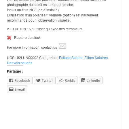
photographie du soleil en lumière blanche.
Inclus un filtre ND3 (déjà installé).
L’utilisation d’un polarisant variable (option) est hautement
recommandé pour l’observation visuelle.
ATTENTION : A n’utiliser qu’avec des réfracteurs.
Rupture de stock
For more information, contact us
UGS :
02LUN00002
Catégories :
Éclipse Solaire
,
Filtres Solaires
,
Renvois coudés
Partager :
Facebook
Twitter
Reddit
LinkedIn
E-mail