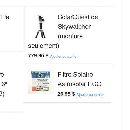
THa
SolarQuest de
Skywatcher
(monture
seulement)
779.95
$
Ajouter au panier
re
Filtre Solaire
 6″
Astrosolar ECO
3)
26.95
$
Ajouter au panier