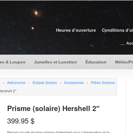
Heures d’ouverture
Conditions d’ut
Ac
es & Loupes
Jumelles et Lunettes
Éducation
Météo/P
›
Astronomie
›
Éclipse Solaire
›
Accessoires
›
Filtres Solaires
Hershell 2″
Prisme (solaire) Hershell 2″
399.95
$
Renvoi coudé de type prisme d’Hershell pour l’observation et la