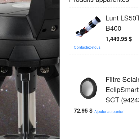
Lunt LS50
B400
1,449.95
$
Contactez-nous
Filtre Solai
EclipSmart
SCT (9424
72.95
$
Ajouter au panier