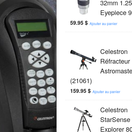
32mm 1.25
Eyepiece 
59.95
$
Ajouter au panier
Celestron
Réfracteur
Astromaste
(21061)
159.95
$
Ajouter au panier
Celestron
StarSense
Explorer 8