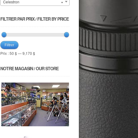
Celestron
×
FILTRER PAR PRIX / FILTER BY PRICE
Filtrer
Prix :
50 $
—
9,170 $
NOTRE MAGASIN / OUR STORE