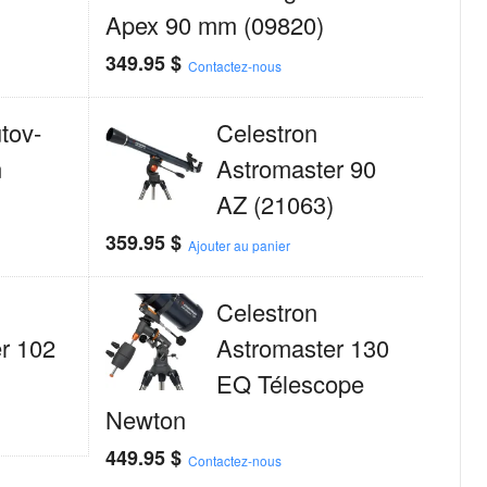
Apex 90 mm (09820)
349.95
$
Contactez-nous
tov-
Celestron
n
Astromaster 90
AZ (21063)
359.95
$
Ajouter au panier
Celestron
r 102
Astromaster 130
EQ Télescope
Newton
449.95
$
Contactez-nous