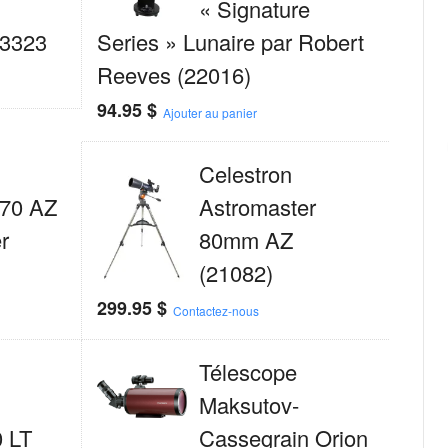
« Signature
93323
Series » Lunaire par Robert
Reeves (22016)
94.95
$
Ajouter au panier
Celestron
 70 AZ
Astromaster
r
80mm AZ
(21082)
299.95
$
Contactez-nous
Télescope
Maksutov-
0 LT
Cassegrain Orion