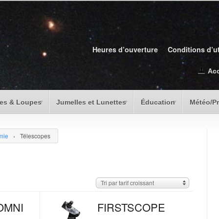
Heures d’ouverture
Conditions d’ut
Ac
es & Loupes
Jumelles et Lunettes
Éducation
Météo/P
mie
›
Télescopes
Tri par tarif croissant
 OMNI
FIRSTSCOPE