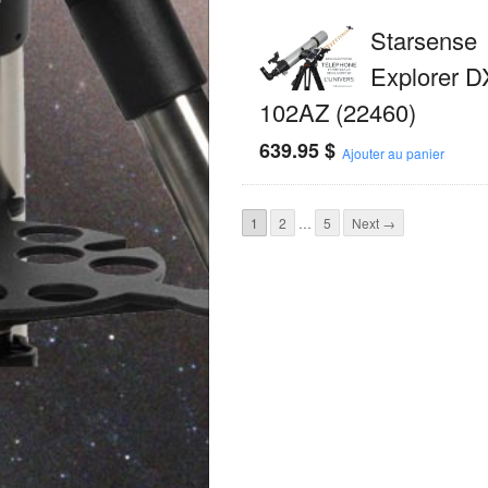
Starsense
Explorer D
102AZ (22460)
639.95
$
Ajouter au panier
1
2
…
5
Next →