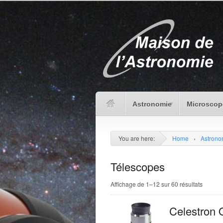
Astronomie
Microscop
You are here:
Home
›
Astrono
Télescopes
Affichage de 1–12 sur 60 résultats
Celestron