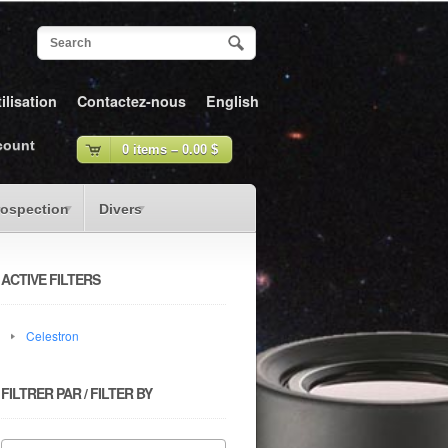
ilisation
Contactez-nous
English
count
0 items –
0.00
$
rospection
Divers
ACTIVE FILTERS
Celestron
FILTRER PAR / FILTER BY