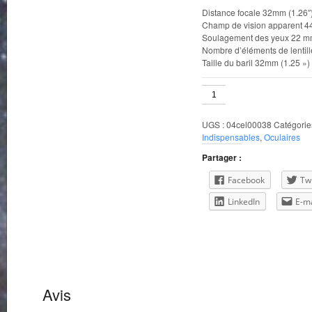
Distance focale 32mm (1.26″
Champ de vision apparent 4
Soulagement des yeux 22 mm
Nombre d’éléments de lentill
Taille du baril 32mm (1.25 »)
quantité
de
Celestron
UGS :
04cel00038
Catégorie
OMNI
Indispensables
,
Oculaires
32mm
1.25
Partager :
Eyepiece
93323
Facebook
Twi
LinkedIn
E-ma
Avis