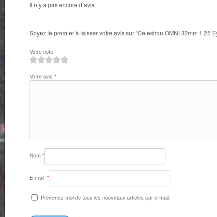
Il n’y a pas encore d’avis.
Soyez le premier à laisser votre avis sur “Celestron OMNI 32mm 1.25 
Votre note
1
2
3
4
5
Votre avis
*
Nom
*
E-mail
*
Prévenez-moi de tous les nouveaux articles par e-mail.