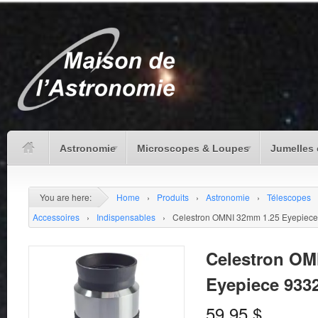
Astronomie
Microscopes & Loupes
Jumelles 
You are here:
Home
›
Produits
›
Astronomie
›
Télescopes
Accessoires
›
Indispensables
›
Celestron OMNI 32mm 1.25 Eyepiec
Celestron OM
Eyepiece 933
59.95
$