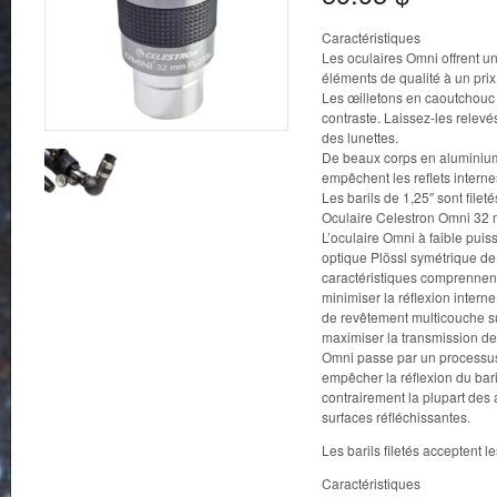
Caractéristiques
Les oculaires Omni offrent u
éléments de qualité à un prix
Les œilletons en caoutchouc 
contraste. Laissez-les relevé
des lunettes.
De beaux corps en aluminium 
empêchent les reflets interne
Les barils de 1,25″ sont fileté
Oculaire Celestron Omni 32
L’oculaire Omni à faible pui
optique Plössl symétrique de
caractéristiques comprennent 
minimiser la réflexion intern
de revêtement multicouche su
maximiser la transmission de 
Omni passe par un processus
empêcher la réflexion du baril
contrairement la plupart des a
surfaces réfléchissantes.
Les barils filetés acceptent le
Caractéristiques