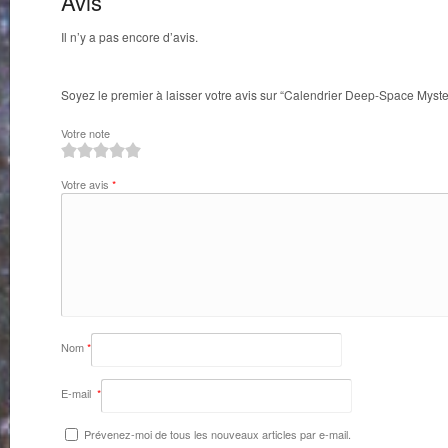
Avis
Il n’y a pas encore d’avis.
Soyez le premier à laisser votre avis sur “Calendrier Deep-Space Myst
Votre note
1
2
3
4
5
Votre avis
*
Nom
*
E-mail
*
Prévenez-moi de tous les nouveaux articles par e-mail.