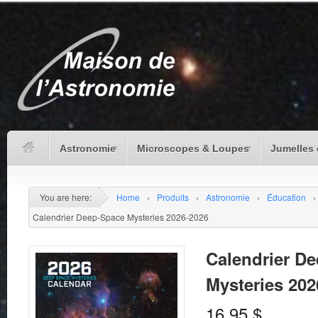
Astronomie
Microscopes & Loupes
Jumelles 
You are here:
Home
›
Produits
›
Astronomie
›
Éducation
›
Calendrier Deep-Space Mysteries 2026-2026
Calendrier D
Mysteries 202
16.95
$