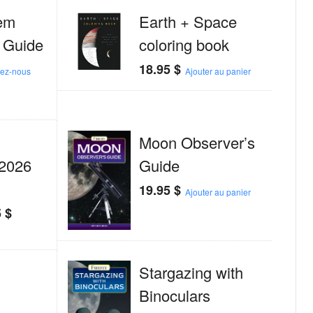
em
Earth + Space
 Guide
coloring book
18.95
$
tez-nous
Ajouter au panier
Moon Observer’s
2026
Guide
19.95
$
Ajouter au panier
5
$
Stargazing with
Binoculars