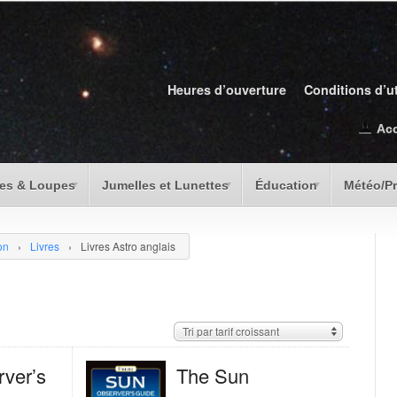
Heures d’ouverture
Conditions d’ut
Ac
es & Loupes
Jumelles et Lunettes
Éducation
Météo/P
on
›
Livres
›
Livres Astro anglais
Tri par tarif croissant
ver’s
The Sun