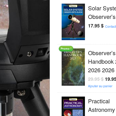
Solar Syst
Observer’s
17.95
$
Contac
Promo !
Observer’s
Handbook 
2026 2026
29.95
$
19.9
Ajouter au panier
Practical
Astronomy