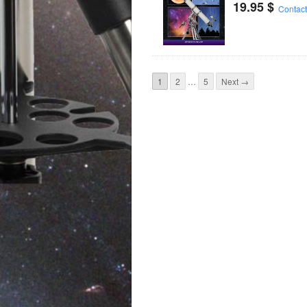
19.95
$
Contac
1
2
…
5
Next →