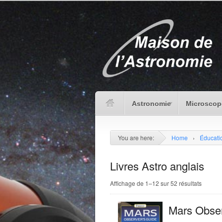
Astronomie
Microscop
You are here:
Home
›
Éducati
Livres Astro anglais
Affichage de 1–12 sur 52 résultats
Mars Obser