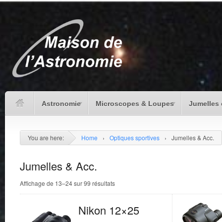
Astronomie
Microscopes & Loupes
Jumelles 
You are here:
Home
›
Optiques sportives
›
Jumelles & Acc.
Jumelles & Acc.
Affichage de 13–24 sur 99 résultats
Nikon 12×25