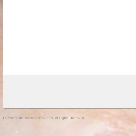
La Maison de l'Astronomie © 2026. All Rights Reserved.