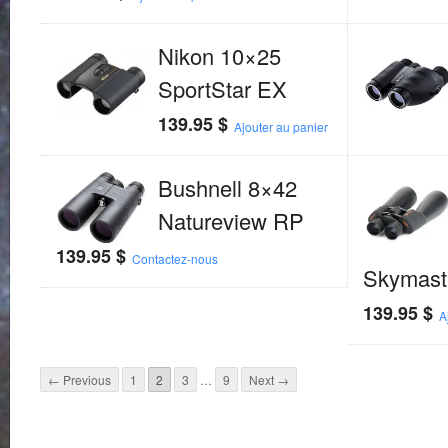
Nikon 10×25
SportStar EX
139.95
$
Ajouter au panier
Bushnell 8×42
Natureview RP
139.95
$
Contactez-nous
Skymast
139.95
$
A
← Previous
1
2
3
…
9
Next →