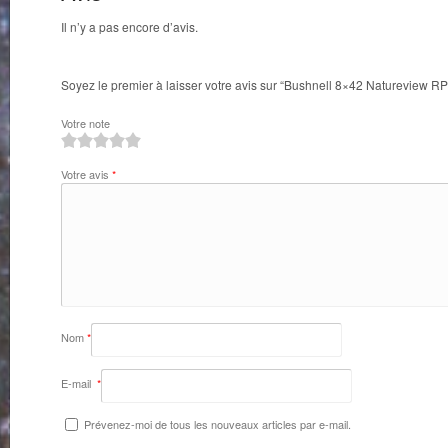
Il n’y a pas encore d’avis.
Soyez le premier à laisser votre avis sur “Bushnell 8×42 Natureview RP
Votre note
1
2
3
4
5
Votre avis
*
Nom
*
E-mail
*
Prévenez-moi de tous les nouveaux articles par e-mail.