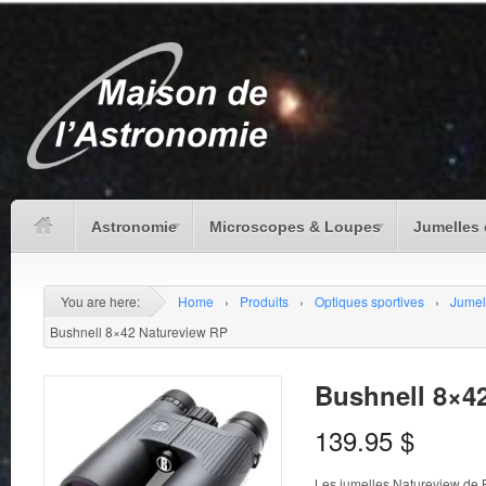
Astronomie
Microscopes & Loupes
Jumelles 
You are here:
Home
›
Produits
›
Optiques sportives
›
Jumel
Bushnell 8×42 Natureview RP
Bushnell 8×4
139.95
$
Les jumelles Natureview de Bu