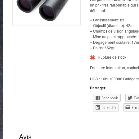
un prix très raisonnable qui s
débutant.
– Grossissement: 8x
– Objectif (diamètre): 42mm
– Champs de vision angulaire 
– Mise au point rapprochée: 
– Dégagement oculaire: 17
– Poids: 652gr
Rupture de stock
For more information, contac
UGS :
10bus00086
Catégori
Partager :
Facebook
Twi
LinkedIn
E-ma
Avis