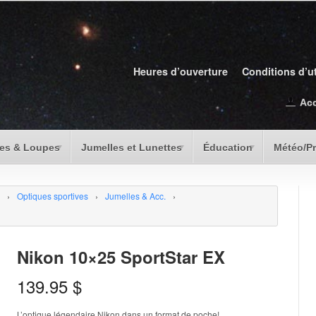
Heures d’ouverture
Conditions d’ut
Ac
es & Loupes
Jumelles et Lunettes
Éducation
Météo/P
›
Optiques sportives
›
Jumelles & Acc.
›
Nikon 10×25 SportStar EX
139.95
$
L’optique légendaire Nikon dans un format de poche!