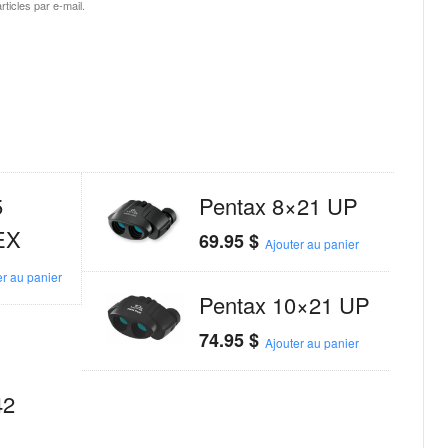
ticles par e-mail.
5
Pentax 8×21 UP
EX
69.95
$
Ajouter au panier
er au panier
Pentax 10×21 UP
74.95
$
Ajouter au panier
42