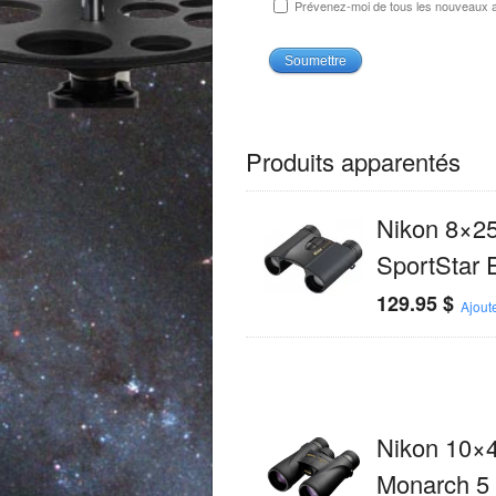
Prévenez-moi de tous les nouveaux ar
Produits apparentés
Nikon 8×2
SportStar 
129.95
$
Ajout
Nikon 10×
Monarch 5