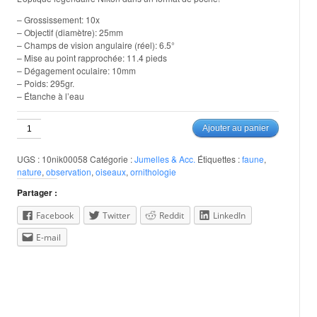
– Grossissement: 10x
– Objectif (diamètre): 25mm
– Champs de vision angulaire (réel): 6.5°
– Mise au point rapprochée: 11.4 pieds
– Dégagement oculaire: 10mm
– Poids: 295gr.
– Étanche à l’eau
quantité
Ajouter au panier
de
Nikon
UGS :
10nik00058
Catégorie :
Jumelles & Acc.
Étiquettes :
faune
,
10x25
nature
,
observation
,
oiseaux
,
ornithologie
SportStar
EX
Partager :
Facebook
Twitter
Reddit
LinkedIn
E-mail