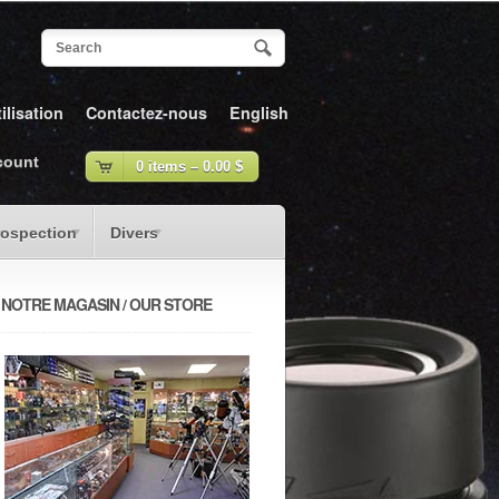
ilisation
Contactez-nous
English
count
0 items –
0.00
$
rospection
Divers
NOTRE MAGASIN / OUR STORE