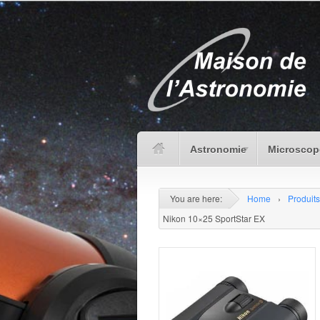
Astronomie
Microscop
You are here:
Home
›
Produits
Nikon 10×25 SportStar EX