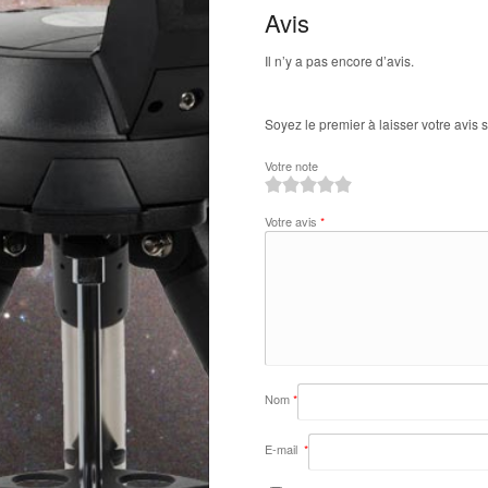
Avis
Il n’y a pas encore d’avis.
Soyez le premier à laisser votre avis
Votre note
1
2
3
4
5
Votre avis
*
Nom
*
E-mail
*