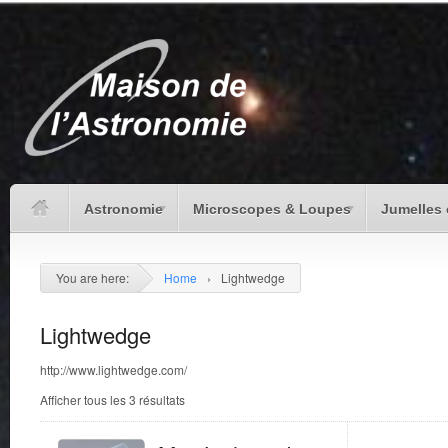
Astronomie
Microscopes & Loupes
Jumelles 
You are here:
Home
›
Lightwedge
Lightwedge
http://www.lightwedge.com/
Afficher tous les 3 résultats