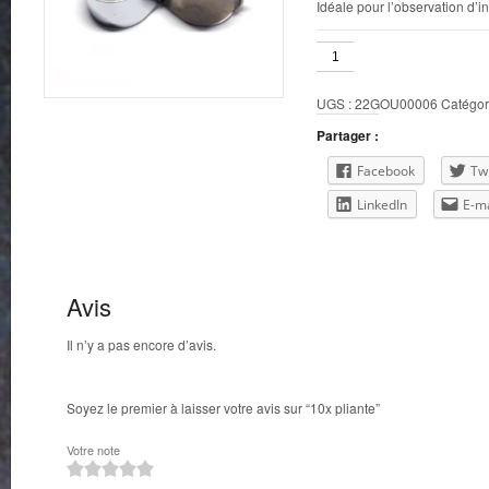
Idéale pour l’observation d’i
quantité
de
10x
UGS :
22GOU00006
Catégor
pliante
Partager :
Facebook
Twi
LinkedIn
E-ma
Avis
Il n’y a pas encore d’avis.
Soyez le premier à laisser votre avis sur “10x pliante”
Votre note
1
2
3
4
5