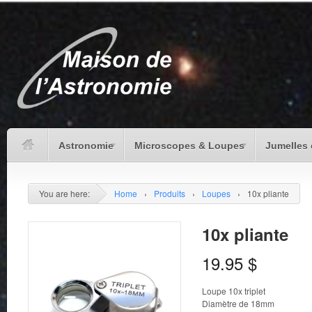
Astronomie
Microscopes & Loupes
Jumelles 
You are here:
Home
›
Produits
›
Loupes
›
10x pliante
10x pliante
19.95
$
Loupe 10x triplet
Diamètre de 18mm