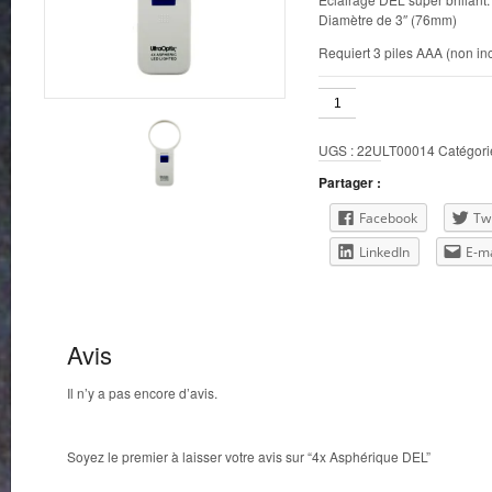
Diamètre de 3″ (76mm)
Requiert 3 piles AAA (non in
quantité
de
4x
UGS :
22ULT00014
Catégori
Asphérique
DEL
Partager :
Facebook
Twi
LinkedIn
E-ma
Avis
Il n’y a pas encore d’avis.
Soyez le premier à laisser votre avis sur “4x Asphérique DEL”