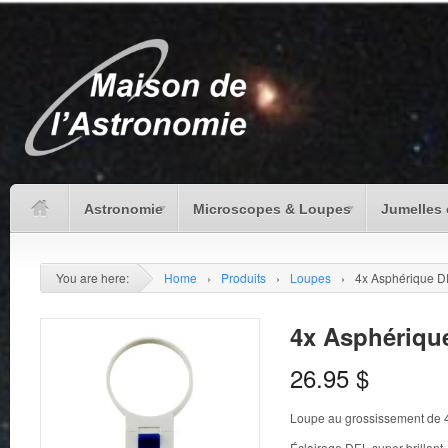
Astronomie
Microscopes & Loupes
Jumelles 
You are here:
Home
›
Produits
›
Loupes
›
4x Asphérique 
4x Asphériqu
26.95
$
Loupe au grossissement de 
Éclairage DEL super brillant.