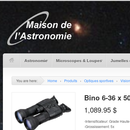
Astronomie
Microscopes & Loupes
Jumelles 
You are here:
Home
›
Produits
›
Optiques sportives
›
Vision
Bino 6-36 x 50
1,089.95
$
-Intensificateur: Grade Haut
-Grossissement: 5x