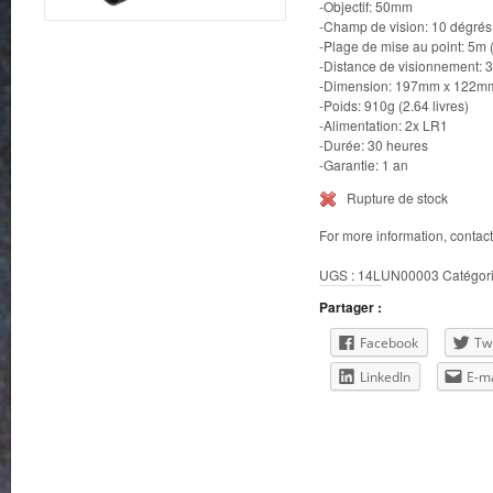
-Objectif: 50mm
-Champ de vision: 10 dégrés
-Plage de mise au point: 5m (
-Distance de visionnement: 
-Dimension: 197mm x 122mm 
-Poids: 910g (2.64 livres)
-Alimentation: 2x LR1
-Durée: 30 heures
-Garantie: 1 an
Rupture de stock
For more information, contac
UGS :
14LUN00003
Catégori
Partager :
Facebook
Twi
LinkedIn
E-ma