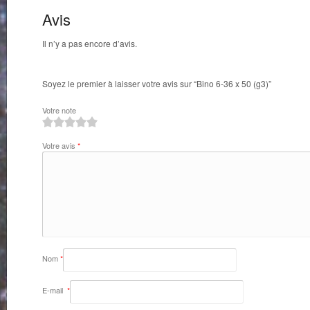
Avis
Il n’y a pas encore d’avis.
Soyez le premier à laisser votre avis sur “Bino 6-36 x 50 (g3)”
Votre note
1
2
3
4
5
Votre avis
*
Nom
*
E-mail
*