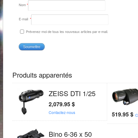
Nom
*
E-mail
*
Prévenez-moi de tous les nouveaux articles par e-mail.
Produits apparentés
ZEISS DTI 1/25
2,079.95
$
Contactez-nous
519.95
$
C
Bino 6-36 x 50