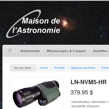
Astronomie
Microscopes & Loupes
Jumelles 
You are here:
Home
›
Produits
›
Optiques sportives
›
Vision
LN-NVM5-HR
379.95
$
-Intensificateur: Generation
-Sensibilité: 250µA/lm