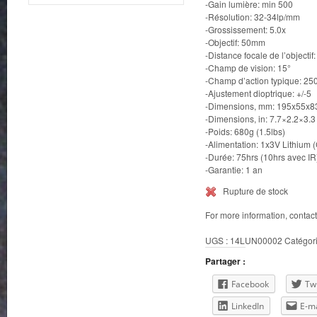
-Gain lumière: min 500
-Résolution: 32-34lp/mm
-Grossissement: 5.0x
-Objectif: 50mm
-Distance focale de l’objecti
-Champ de vision: 15°
-Champ d’action typique: 25
-Ajustement dioptrique: +/-5
-Dimensions, mm: 195x55x8
-Dimensions, in: 7.7×2.2×3.3
-Poids: 680g (1.5lbs)
-Alimentation: 1x3V Lithium
-Durée: 75hrs (10hrs avec IR
-Garantie: 1 an
Rupture de stock
For more information, contac
UGS :
14LUN00002
Catégori
Partager :
Facebook
Twi
LinkedIn
E-ma