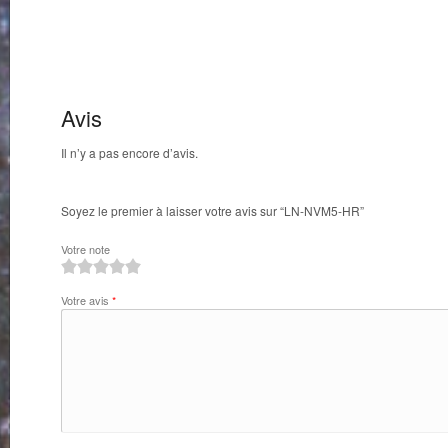
Avis
Il n’y a pas encore d’avis.
Soyez le premier à laisser votre avis sur “LN-NVM5-HR”
Votre note
1
2
3
4
5
Votre avis
*