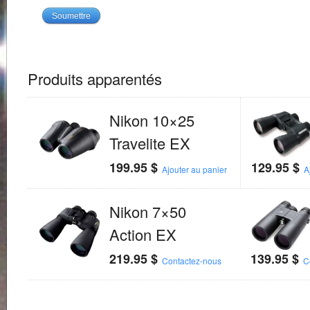
Produits apparentés
Nikon 10×25
Travelite EX
199.95
$
129.95
$
Ajouter au panier
A
Nikon 7×50
Action EX
219.95
$
139.95
$
Contactez-nous
C