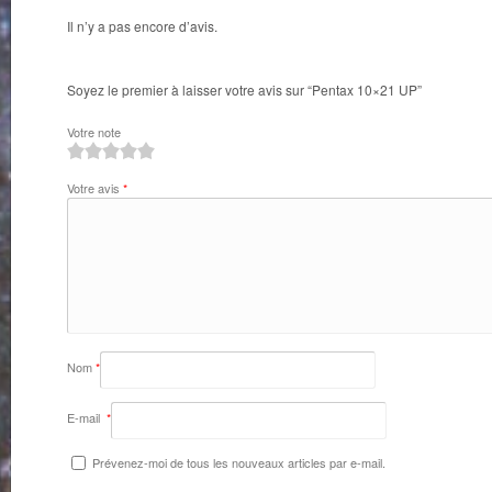
Il n’y a pas encore d’avis.
Soyez le premier à laisser votre avis sur “Pentax 10×21 UP”
Votre note
1
2
3
4
5
Votre avis
*
Nom
*
E-mail
*
Prévenez-moi de tous les nouveaux articles par e-mail.