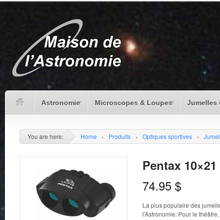
Astronomie
Microscopes & Loupes
Jumelles 
You are here:
Home
›
Produits
›
Optiques sportives
›
Jumel
Pentax 10×21
74.95
$
La plus populaire des jumell
l’Astronomie. Pour le théâtr