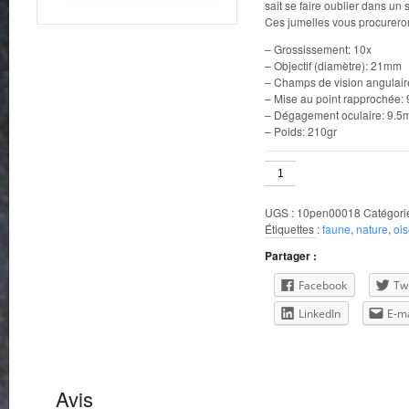
sait se faire oublier dans un
Ces jumelles vous procurero
– Grossissement: 10x
– Objectif (diamètre): 21mm
– Champs de vision angulaire
– Mise au point rapprochée: 
– Dégagement oculaire: 9.
– Poids: 210gr
quantité
de
Pentax
UGS :
10pen00018
Catégori
10x21
Étiquettes :
faune
,
nature
,
oi
UP
Partager :
Facebook
Twi
LinkedIn
E-ma
Avis