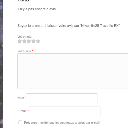
Il n’y a pas encore d’avis.
Soyez le premier à laisser votre avis sur “Nikon 9×25 Travelite EX”
Votre note
1
2
3
4
5
Votre avis
*
Nom
*
E-mail
*
Prévenez-moi de tous les nouveaux articles par e-mail.