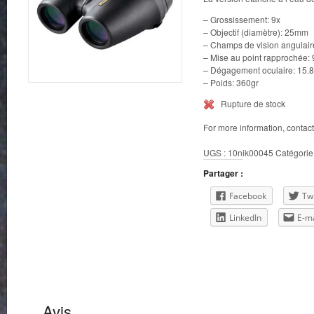
– Grossissement: 9x
– Objectif (diamètre): 25mm
– Champs de vision angulaire 
– Mise au point rapprochée: 
– Dégagement oculaire: 15
– Poids: 360gr
Rupture de stock
For more information, contac
UGS :
10nik00045
Catégorie
Partager :
Facebook
Twi
LinkedIn
E-ma
Avis