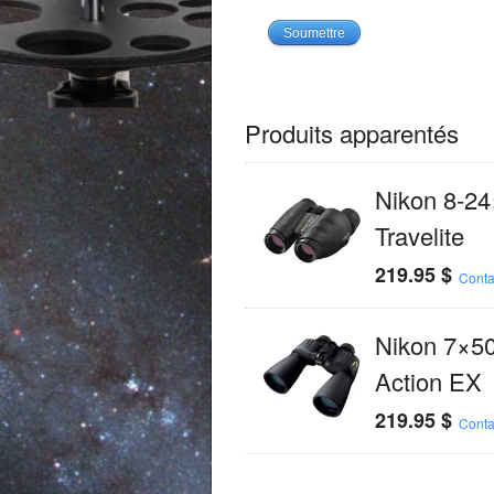
Produits apparentés
Nikon 8-2
Travelite
219.95
$
Conta
Nikon 7×5
Action EX
219.95
$
Conta