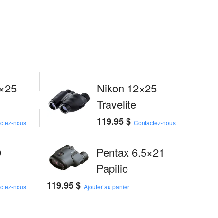
4×25
Nikon 12×25
Travelite
119.95
$
ctez-nous
Contactez-nous
0
Pentax 6.5×21
Papilio
119.95
$
ctez-nous
Ajouter au panier