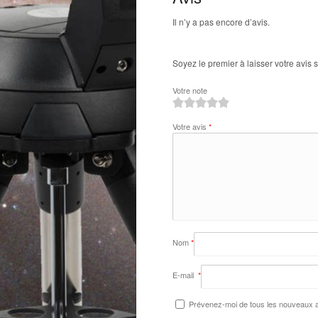
Il n’y a pas encore d’avis.
Soyez le premier à laisser votre avis 
Votre note
1
2
3
4
5
Votre avis
*
Nom
*
E-mail
*
Prévenez-moi de tous les nouveaux ar