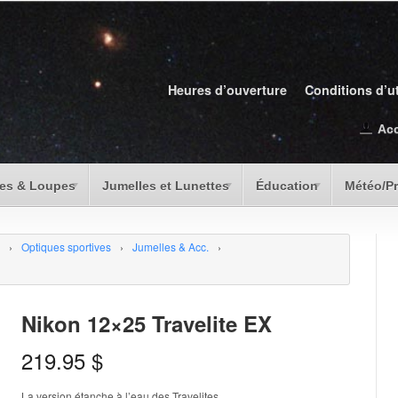
Heures d’ouverture
Conditions d’ut
Ac
es & Loupes
Jumelles et Lunettes
Éducation
Météo/P
›
Optiques sportives
›
Jumelles & Acc.
›
Nikon 12×25 Travelite EX
219.95
$
La version étanche à l’eau des Travelites