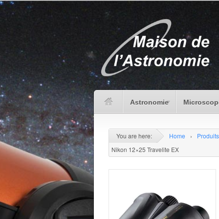
Astronomie
Microscop
You are here:
Home
›
Produits
Nikon 12×25 Travelite EX