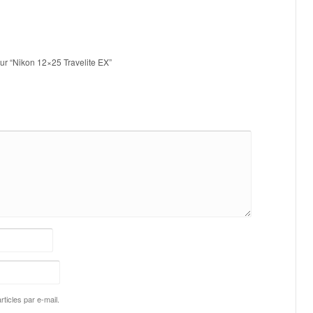
sur “Nikon 12×25 Travelite EX”
ticles par e-mail.