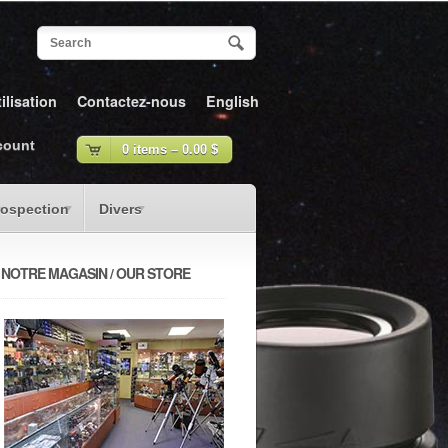
ilisation
Contactez-nous
English
count
0 items –
0.00
$
rospection
Divers
NOTRE MAGASIN / OUR STORE