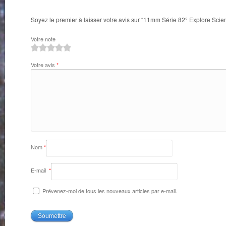
Soyez le premier à laisser votre avis sur “11mm Série 82° Explore Scient
Votre note
1
2
3
4
5
Votre avis
*
Nom
*
E-mail
*
Prévenez-moi de tous les nouveaux articles par e-mail.