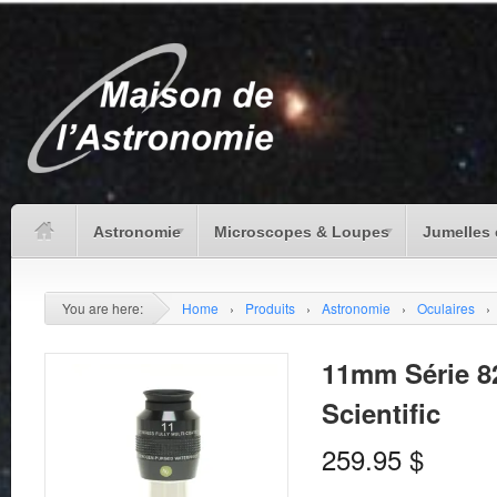
Astronomie
Microscopes & Loupes
Jumelles 
You are here:
Home
›
Produits
›
Astronomie
›
Oculaires
›
11mm Série 8
Scientific
259.95
$