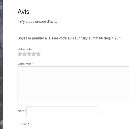
Avis
Il n’y a pas encore d’avis.
Soyez le premier à laisser votre avis sur “Sky 15mm 66 deg. 1.25″”
Votre note
1
2
3
4
5
Votre avis
*
Nom
*
E-mail
*