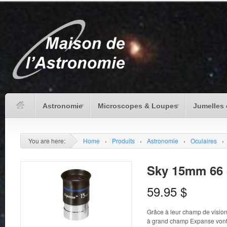
Astronomie
Microscopes & Loupes
Jumelles 
You are here:
Home
›
Produits
›
Astronomie
›
Oculaires
›
Sky 15mm 66 
59.95
$
Grâce à leur champ de vision
à grand champ Expanse vont c