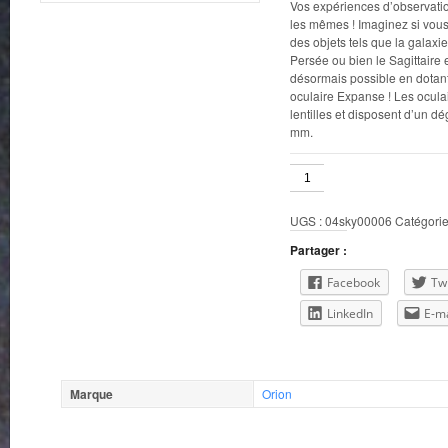
Vos expériences d’observatio
les mêmes ! Imaginez si vo
des objets tels que la galax
Persée ou bien le Sagittaire e
désormais possible en dotant
oculaire Expanse ! Les ocul
lentilles et disposent d’un 
mm.
quantité
de
Sky
UGS :
04sky00006
Catégorie
15mm
66
Partager :
deg.
1.25"
Facebook
Twi
LinkedIn
E-ma
Marque
Orion