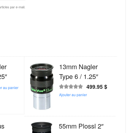
ticles par e-mail.
er
13mm Nagler
25″
Type 6 / 1.25″
499.95
$
er au panier
Note
5.00
sur
Ajouter au panier
5
us
55mm Plossl 2″