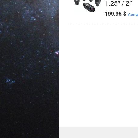
1.25″ / 2″
199.95
$
Conta