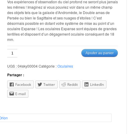
Vos expériences d’observation du ciel profond ne seront plus jamais
les mêmes ! Imaginez si vous pouviez voir dans un même champ
des objets tels que la galaxie d’Andromède, le Double amas de
Persée ou bien le Sagittaire et ses nuages d’étoiles ! C’est
désormais possible en dotant votre système de mise au point d’un
oculaire Expanse ! Les oculaires Expanse sont équipes de grandes
lentilles et disposent d’un dégagement oculaire conséquent de 18
mm.
quantité
Ajouter au panier
de
Sky
UGS :
04sky00004
Catégorie :
Oculaires
20mm
66
Partager :
deg.
1.25"
Facebook
Twitter
Reddit
LinkedIn
E-mail
Orion