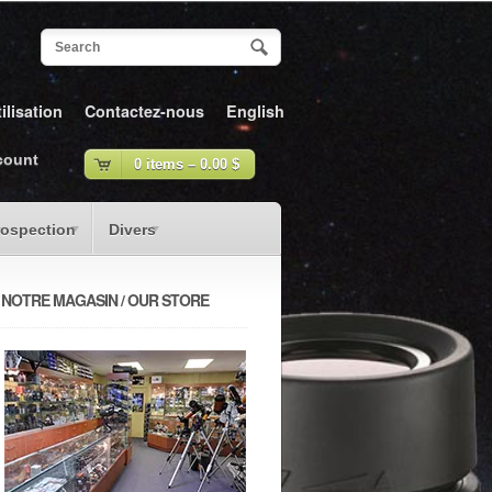
ilisation
Contactez-nous
English
count
0 items –
0.00
$
rospection
Divers
NOTRE MAGASIN / OUR STORE