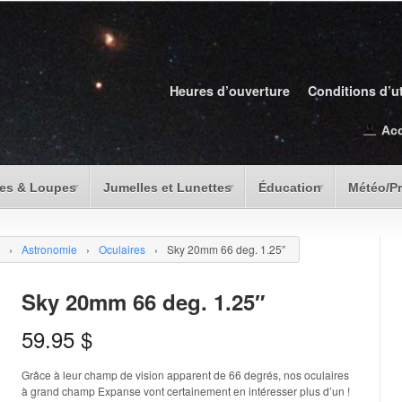
Heures d’ouverture
Conditions d’ut
Ac
es & Loupes
Jumelles et Lunettes
Éducation
Météo/P
›
Astronomie
›
Oculaires
›
Sky 20mm 66 deg. 1.25″
Sky 20mm 66 deg. 1.25″
59.95
$
Grâce à leur champ de vision apparent de 66 degrés, nos oculaires
à grand champ Expanse vont certainement en intéresser plus d’un !