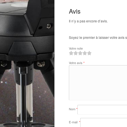
Avis
Il n’y a pas encore d’avis.
Soyez le premier à laisser votre avis
Votre note
1
2
3
4
5
Votre avis
*
Nom
*
E-mail
*