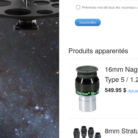
Prévenez-moi de tous les nouveaux ar
Produits apparentés
16mm Nagl
Type 5 / 1.
549.95
$
Ajout
8mm Strat