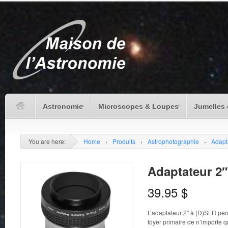
Astronomie
Microscopes & Loupes
Jumelles 
You are here:
Home
›
Produits
›
Astrophotographie
›
Adapt
Adaptateur 2″
39.95
$
L’adaptateur 2″ à (D)SLR per
foyer primaire de n’importe qu