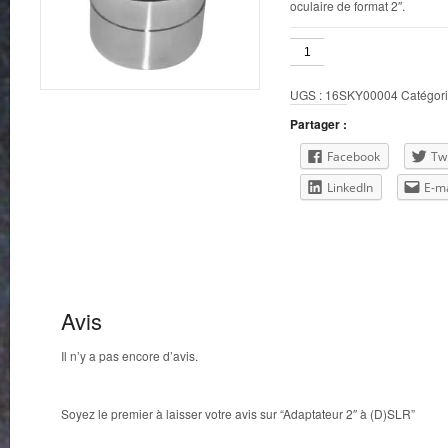
oculaire de format 2″.
quantité
de
Adaptateur
UGS :
16SKY00004
Catégori
2"
à
Partager :
(D)SLR
Facebook
Twi
LinkedIn
E-ma
Avis
Il n’y a pas encore d’avis.
Soyez le premier à laisser votre avis sur “Adaptateur 2″ à (D)SLR”