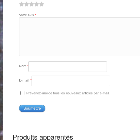
1
2
3
4
5
Votre avis
*
Nom
*
E-mail
*
Prévenez-moi de tous les nouveaux articles par e-mail.
Produits apparentés