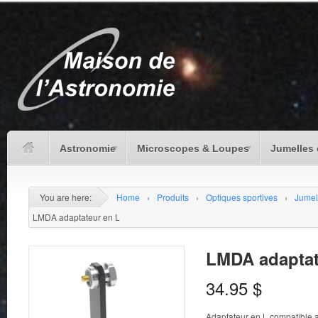
Astronomie
Microscopes & Loupes
Jumelles 
You are here:
Home
›
Produits
›
Optiques sportives
›
Jumel
LMDA adaptateur en L
LMDA adaptat
34.95
$
Adaptateur en L compatible a