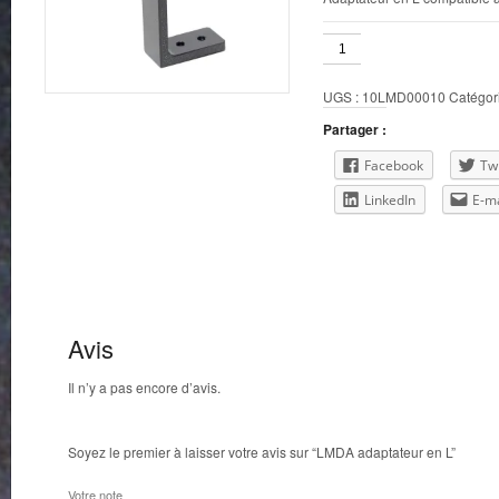
quantité
de
LMDA
UGS :
10LMD00010
Catégor
adaptateur
en
Partager :
L
Facebook
Twi
LinkedIn
E-ma
Avis
Il n’y a pas encore d’avis.
Soyez le premier à laisser votre avis sur “LMDA adaptateur en L”
Votre note