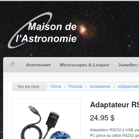
Astronomie
Microscopes & Loupes
Jumelles 
You are here:
Home
›
Produits
›
Accessoires
›
Indispensab
Adaptateur R
24.95
$
Adaptateur RS232 à USB, per
PC grâce au câble RS232 gén