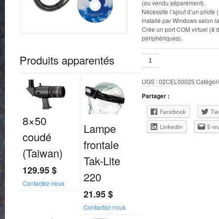
(ou vendu séparément).
Nécessite l’ajout d’un pilote 
installé par Windows selon la
Crée un port COM virtuel (à d
périphériques).
Produits apparentés
quantité
de
Adaptateur
UGS :
02CEL00025
Catégori
RS232
-
Partager :
USB
Facebook
Twi
8×50
Lampe
LinkedIn
E-ma
coudé
frontale
(Taiwan)
Tak-Lite
129.95
$
220
Contactez-nous
21.95
$
Contactez-nous