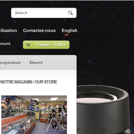
ilisation
Contactez-nous
English
count
0 items –
0.00
$
rospection
Divers
NOTRE MAGASIN / OUR STORE