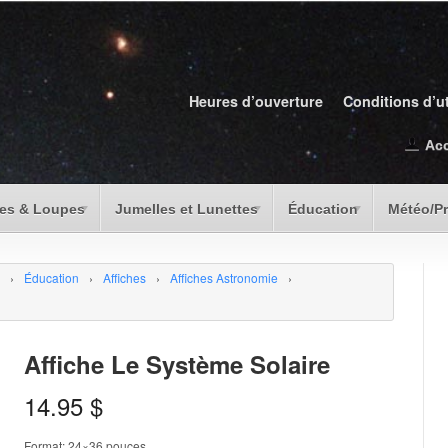
Heures d’ouverture
Conditions d’ut
Ac
es & Loupes
Jumelles et Lunettes
Éducation
Météo/P
›
Éducation
›
Affiches
›
Affiches Astronomie
›
Affiche Le Système Solaire
14.95
$
Format: 24×36 pouces