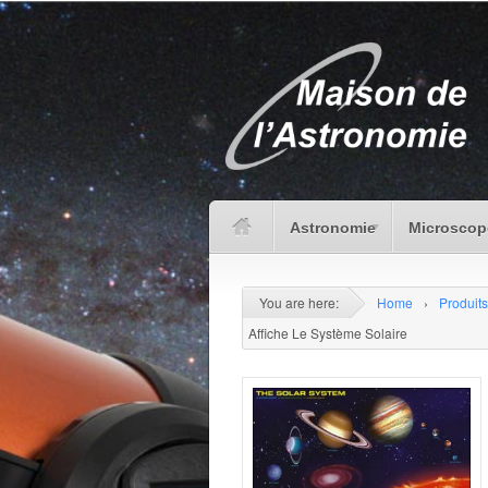
Astronomie
Microscop
You are here:
Home
›
Produits
Affiche Le Système Solaire