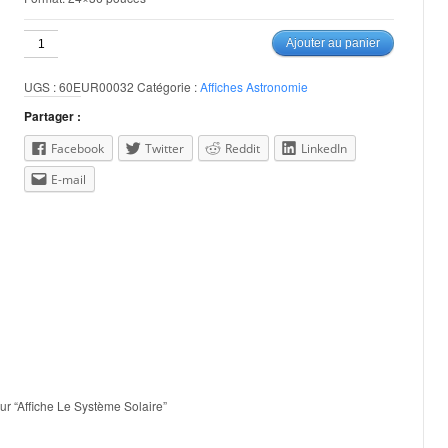
quantité
Ajouter au panier
de
Affiche
UGS :
60EUR00032
Catégorie :
Affiches Astronomie
Le
Système
Partager :
Solaire
Facebook
Twitter
Reddit
LinkedIn
E-mail
sur “Affiche Le Système Solaire”