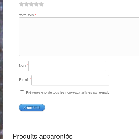
1
2
3
4
5
Votre avis
*
Nom
*
E-mail
*
Prévenez-moi de tous les nouveaux articles par e-mail.
Produits apparentés