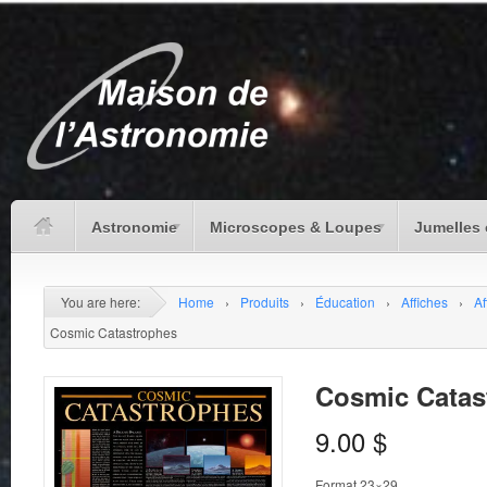
Astronomie
Microscopes & Loupes
Jumelles 
You are here:
Home
›
Produits
›
Éducation
›
Affiches
›
Af
Cosmic Catastrophes
Cosmic Catas
9.00
$
Format 23×29