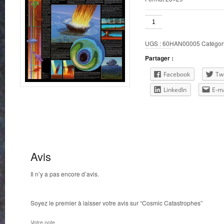
quantité
de
Cosmic
UGS :
60HAN00005
Catégor
Catastrophes
Partager :
Facebook
Twi
LinkedIn
E-ma
Avis
Il n’y a pas encore d’avis.
Soyez le premier à laisser votre avis sur “Cosmic Catastrophes”
Votre note