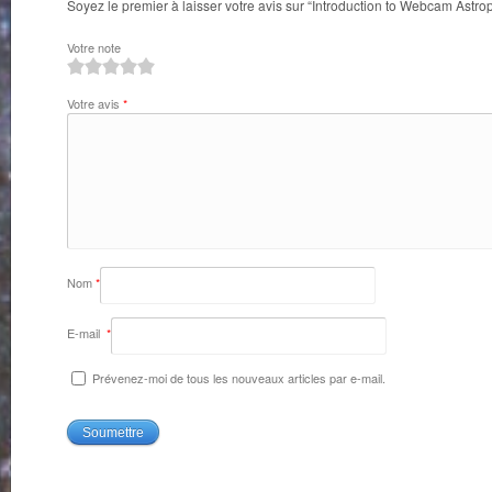
Soyez le premier à laisser votre avis sur “Introduction to Webcam Astr
Votre note
1
2
3
4
5
Votre avis
*
Nom
*
E-mail
*
Prévenez-moi de tous les nouveaux articles par e-mail.