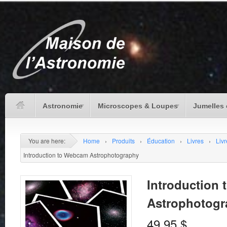
Astronomie
Microscopes & Loupes
Jumelles 
You are here:
Home
›
Produits
›
Éducation
›
Livres
›
Livr
Introduction to Webcam Astrophotography
Introduction
Astrophotogr
49.95
$