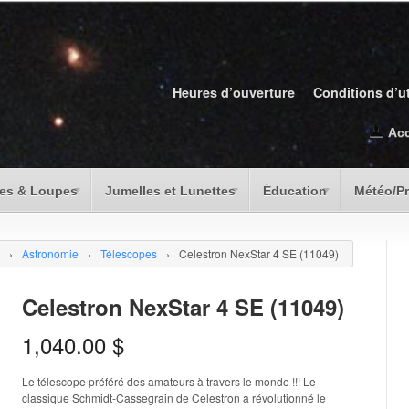
Heures d’ouverture
Conditions d’ut
Ac
es & Loupes
Jumelles et Lunettes
Éducation
Météo/P
›
Astronomie
›
Télescopes
›
Celestron NexStar 4 SE (11049)
Celestron NexStar 4 SE (11049)
1,040.00
$
Le télescope préféré des amateurs à travers le monde !!! Le
classique Schmidt-Cassegrain de Celestron a révolutionné le