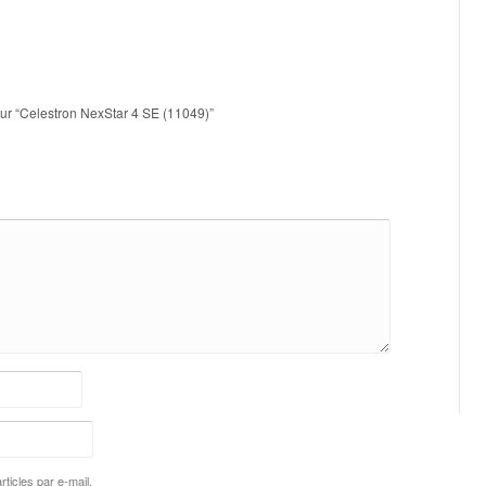
 sur “Celestron NexStar 4 SE (11049)”
ticles par e-mail.