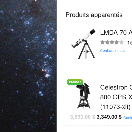
Produits apparentés
LMDA 70 
1
Note
4.00
Contactez-nous
sur 5
Promo !
Celestron
800 GPS 
(11073-xlt)
3,890.00
$
3,349.00
$
Cont