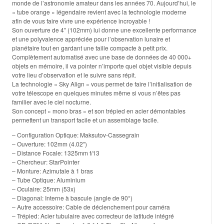
monde de l’astronomie amateur dans les années 70. Aujourd’hui, le
« tube orange » légendaire revient avec la technologie moderne
afin de vous faire vivre une expérience incroyable !
Son ouverture de 4″ (102mm) lui donne une excellente performance
et une polyvalence appréciée pour l’observation lunaire et
planétaire tout en gardant une taille compacte à petit prix.
Complètement automatisé avec une base de données de 40 000+
objets en mémoire, il va pointer n’importe quel objet visible depuis
votre lieu d’observation et le suivre sans répit.
La technologie « Sky Align » vous permet de faire l’initialisation de
votre télescope en quelques minutes même si vous n’êtes pas
familier avec le ciel nocturne.
Son concept « mono bras » et son trépied en acier démontables
permettent un transport facile et un assemblage facile.
– Configuration Optique: Maksutov-Cassegrain
– Ouverture: 102mm (4.02″)
– Distance Focale: 1325mm f/13
– Chercheur: StarPointer
– Monture: Azimutale à 1 bras
– Tube Optique: Aluminium
– Oculaire: 25mm (53x)
– Diagonal: Interne à bascule (angle de 90°)
– Autre accessoire: Cable de déclenchement pour caméra
– Trépied: Acier tubulaire avec correcteur de latitude intégré