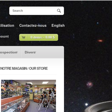
ilisation
Contactez-nous
English
count
0 items –
0.00
$
rospection
Divers
NOTRE MAGASIN / OUR STORE