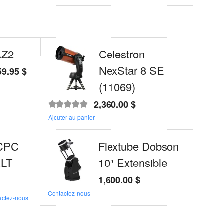
AZ2
Celestron
NexStar 8 SE
59.95
$
(11069)
2,360.00
$
Note
5.00
sur
Ajouter au panier
5
 CPC
Flextube Dobson
XLT
10″ Extensible
1,600.00
$
Contactez-nous
actez-nous