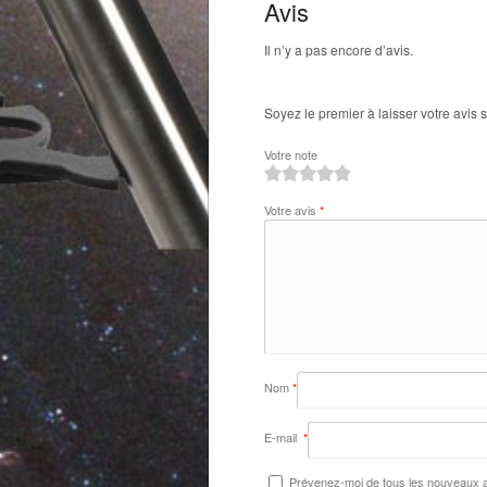
Avis
Il n’y a pas encore d’avis.
Soyez le premier à laisser votre avis
Votre note
1
2
3
4
5
Votre avis
*
Nom
*
E-mail
*
Prévenez-moi de tous les nouveaux ar