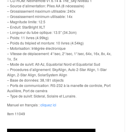
– CD-ROM: NexRemote v1.6.14 & The_Sky Niveau 1
– Source d’alimentation: Piles AA (8 nécessaire)
– Grossissement maximum utilisable: 240x
– Grossissement minimum utilisable: 14x
– Magnitude limite: 12.5
– Enduit: StarBright XLT
– Longueur du tube optique: 13.5″ (34.3cm)
– Poids: 11 livres (4.99kg)
– Poids du trépied et monture: 10 livres (4.54kg)
– Motorisation: Intégrée électronique
– Vitesse de déplacement: 4°/sec, 2°/sec, 1°/sec, 64x, 16x, 8x, 4x,
1x, .5x
– Mode de suivit: Alt-Az, Equatorial Nord et Equatorial Sud
– Procedures d’alignement: SkyAlign, Auto 2-Star Align, 1-Star
Align, 2-Star Align, SolarSystem Align
– Base de données: 38,181 objects
– Ports de communication: RS-232 à la manette de controle, Port
Auxilière, Port de caméra
– Type de suivit: Sideral, Solaire et Lunaire.
Manuel en français :
cliquez ici
Item 11049