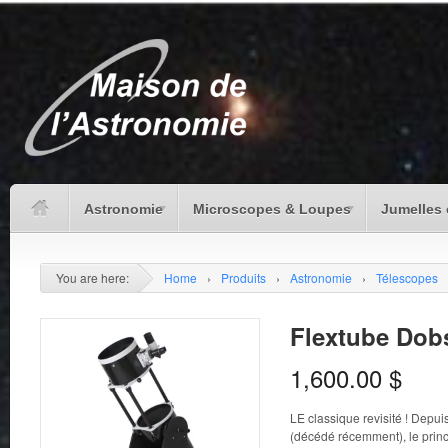
Astronomie
Microscopes & Loupes
Jumelles 
You are here:
Home
›
Produits
›
Astronomie
›
Télescopes
Flextube Dob
1,600.00
$
LE classique revisité ! Depu
(décédé récemment), le princ