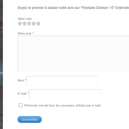
Soyez le premier à laisser votre avis sur “Flextube Dobson 10″ Extensib
Votre note
1
2
3
4
5
Votre avis
*
Nom
*
E-mail
*
Prévenez-moi de tous les nouveaux articles par e-mail.