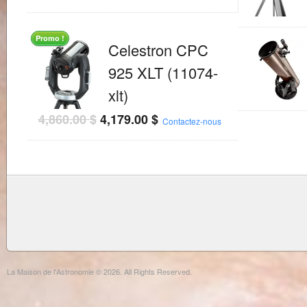
5
Promo !
Celestron CPC
925 XLT (11074-
xlt)
4,860.00
$
4,179.00
$
Contactez-nous
La Maison de l'Astronomie © 2026. All Rights Reserved.