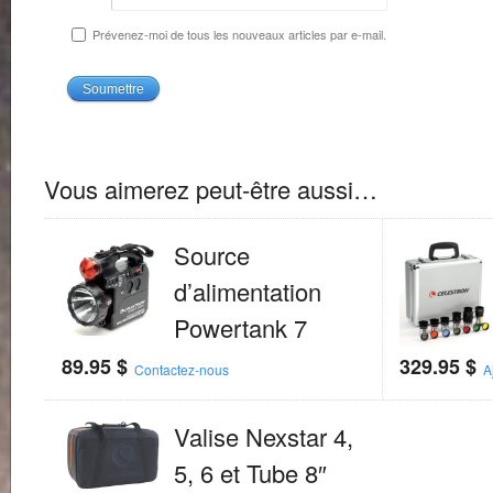
Prévenez-moi de tous les nouveaux articles par e-mail.
Vous aimerez peut-être aussi…
Source
d’alimentation
Powertank 7
89.95
$
329.95
$
Contactez-nous
A
Valise Nexstar 4,
5, 6 et Tube 8″