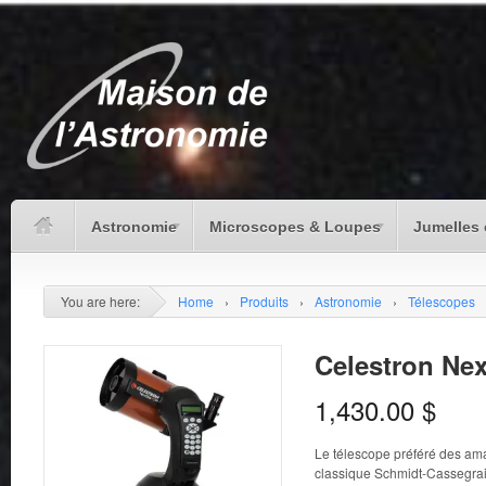
Astronomie
Microscopes & Loupes
Jumelles 
You are here:
Home
›
Produits
›
Astronomie
›
Télescopes
Celestron Nex
1,430.00
$
Le télescope préféré des ama
classique Schmidt-Cassegrai