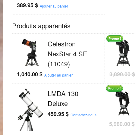
389.95
$
Ajouter au panier
Produits apparentés
Promo !
Celestron
NexStar 4 SE
(11049)
1,040.00
$
3,890.00
Ajouter au panier
Promo !
LMDA 130
Deluxe
459.95
$
Contactez-nous
5,980.00
$