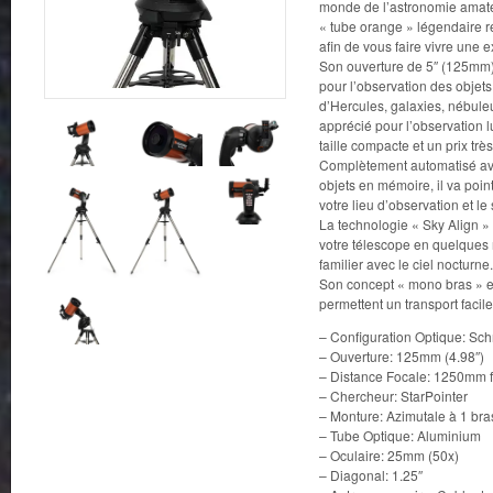
monde de l’astronomie amate
« tube orange » légendaire r
afin de vous faire vivre une 
Son ouverture de 5″ (125mm)
pour l’observation des objets
d’Hercules, galaxies, nébuleu
apprécié pour l’observation l
taille compacte et un prix trè
Complètement automatisé a
objets en mémoire, il va poin
votre lieu d’observation et le 
La technologie « Sky Align » v
votre télescope en quelques
familier avec le ciel nocturne.
Son concept « mono bras » e
permettent un transport facil
– Configuration Optique: Sc
– Ouverture: 125mm (4.98″)
– Distance Focale: 1250mm f
– Chercheur: StarPointer
– Monture: Azimutale à 1 bra
– Tube Optique: Aluminium
– Oculaire: 25mm (50x)
– Diagonal: 1.25″