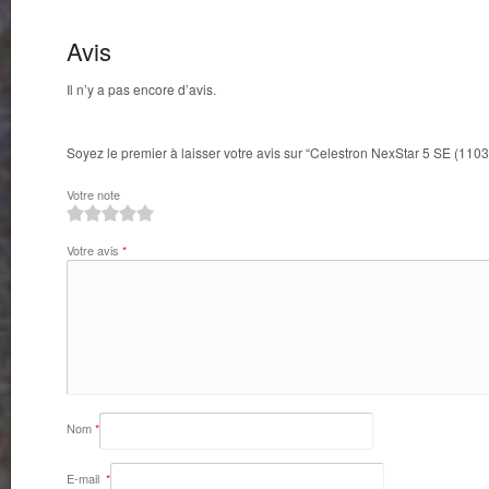
Avis
Il n’y a pas encore d’avis.
Soyez le premier à laisser votre avis sur “Celestron NexStar 5 SE (1103
Votre note
1
2
3
4
5
Votre avis
*
Nom
*
E-mail
*