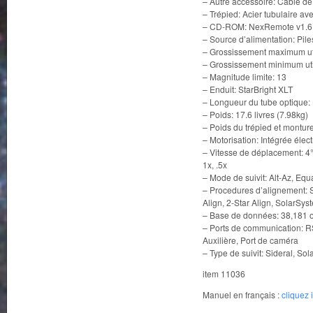
– Autre accessoire: Cable d
– Trépied: Acier tubulaire ave
– CD-ROM: NexRemote v1.6.
– Source d’alimentation: Pil
– Grossissement maximum uti
– Grossissement minimum uti
– Magnitude limite: 13
– Enduit: StarBright XLT
– Longueur du tube optique:
– Poids: 17.6 livres (7.98kg)
– Poids du trépied et monture
– Motorisation: Intégrée élec
– Vitesse de déplacement: 4°/
1x, .5x
– Mode de suivit: Alt-Az, Equ
– Procedures d’alignement: S
Align, 2-Star Align, SolarSys
– Base de données: 38,181 o
– Ports de communication: RS
Auxilière, Port de caméra
– Type de suivit: Sideral, Sol
item 11036
Manuel en français :
cliquez i