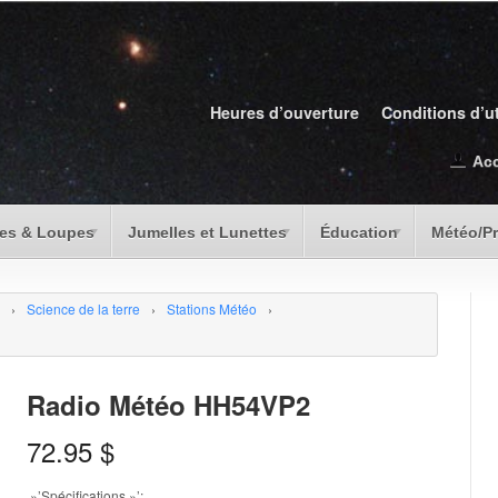
Heures d’ouverture
Conditions d’ut
Ac
es & Loupes
Jumelles et Lunettes
Éducation
Météo/P
›
Science de la terre
›
Stations Météo
›
Radio Météo HH54VP2
72.95
$
»’Spécifications »’: