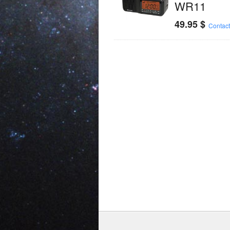
WR11
49.95
$
Contac