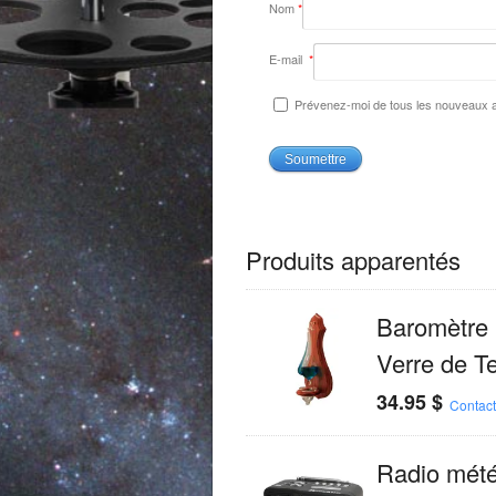
Nom
*
E-mail
*
Prévenez-moi de tous les nouveaux ar
Produits apparentés
Baromètre 
Verre de T
34.95
$
Contac
Radio mét