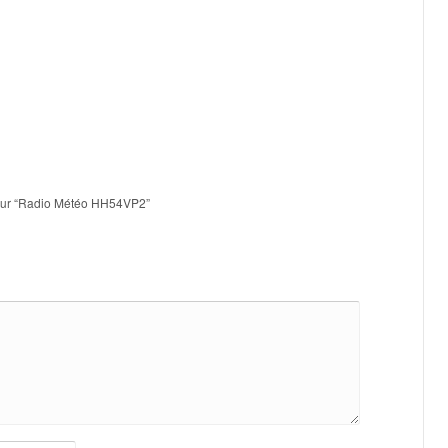
s sur “Radio Météo HH54VP2”