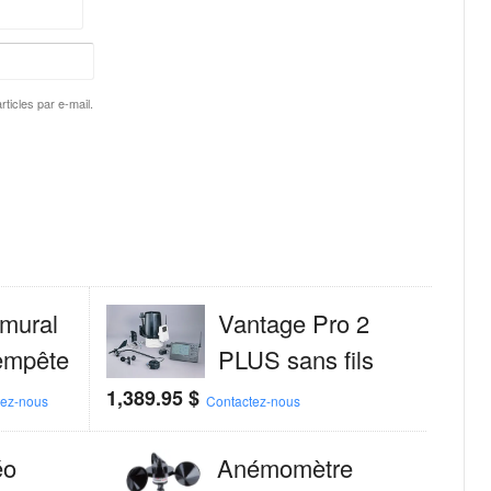
ticles par e-mail.
mural
Vantage Pro 2
empête
PLUS sans fils
1,389.95
$
tez-nous
Contactez-nous
éo
Anémomètre