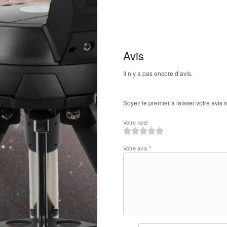
Avis
Il n’y a pas encore d’avis.
Soyez le premier à laisser votre avi
Votre note
1
2
3
4
5
Votre avis
*