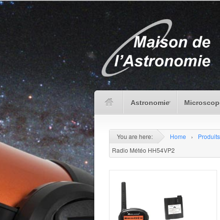
Astronomie
Microscop
You are here:
Home
›
Produits
Radio Météo HH54VP2