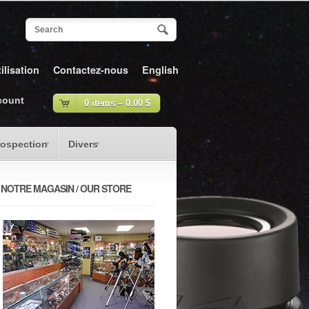
ilisation
Contactez-nous
English
count
0 items –
0.00
$
rospection
Divers
NOTRE MAGASIN / OUR STORE