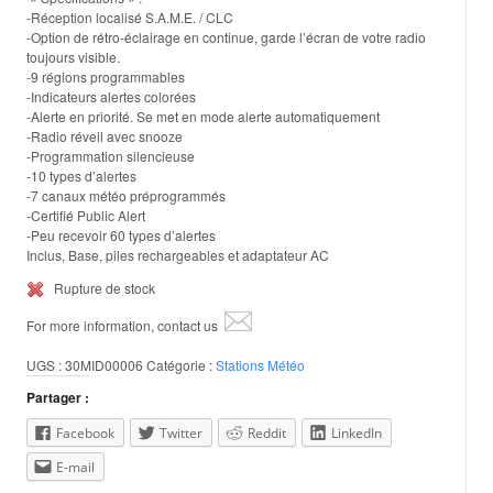
-Réception localisé S.A.M.E. / CLC
-Option de rétro-éclairage en continue, garde l’écran de votre radio
toujours visible.
-9 régions programmables
-Indicateurs alertes colorées
-Alerte en priorité. Se met en mode alerte automatiquement
-Radio réveil avec snooze
-Programmation silencieuse
-10 types d’alertes
-7 canaux météo préprogrammés
-Certifié Public Alert
-Peu recevoir 60 types d’alertes
Inclus, Base, piles rechargeables et adaptateur AC
Rupture de stock
For more information, contact us
UGS :
30MID00006
Catégorie :
Stations Météo
Partager :
Facebook
Twitter
Reddit
LinkedIn
E-mail