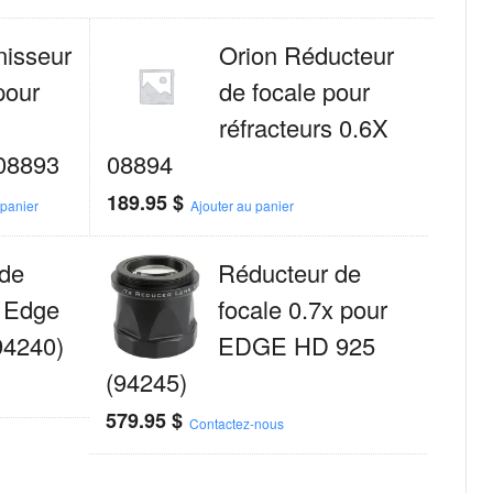
nisseur
Orion Réducteur
pour
de focale pour
réfracteurs 0.6X
 08893
08894
189.95
$
 panier
Ajouter au panier
de
Réducteur de
x Edge
focale 0.7x pour
94240)
EDGE HD 925
(94245)
579.95
$
Contactez-nous