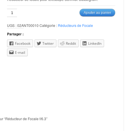
quantité
Ajouter au panier
de
Réducteur
UGS :
02ANT00010
Catégorie :
Réducteurs de Focale
de
Focale
Partager :
f/6.3
Facebook
Twitter
Reddit
LinkedIn
E-mail
sur “Réducteur de Focale f/6.3”