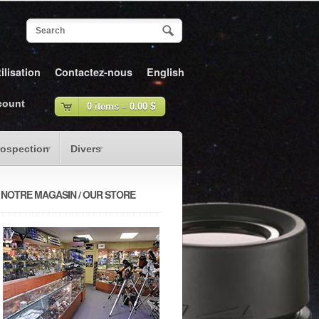
ilisation
Contactez-nous
English
count
0 items –
0.00
$
rospection
Divers
NOTRE MAGASIN / OUR STORE