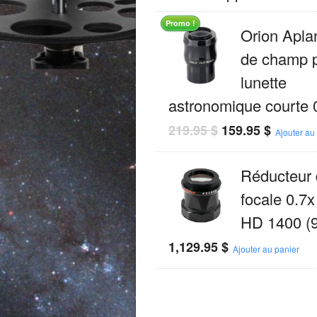
Promo !
Orion Apla
de champ 
lunette
astronomique courte
219.95
$
159.95
$
Ajouter au
Réducteur 
focale 0.7
HD 1400 (
1,129.95
$
Ajouter au panier