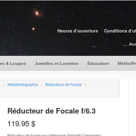
Heures d’ouverture
Conditions d’ut
Ac
es & Loupes
Jumelles et Lunettes
Éducation
Météo/P
›
Astrophotographie
›
Réducteurs de Focale
›
Réducteur de Focale f/6.3
119.95
$
Réducteur de focale pour télescope Schmidt-Cassegrain.