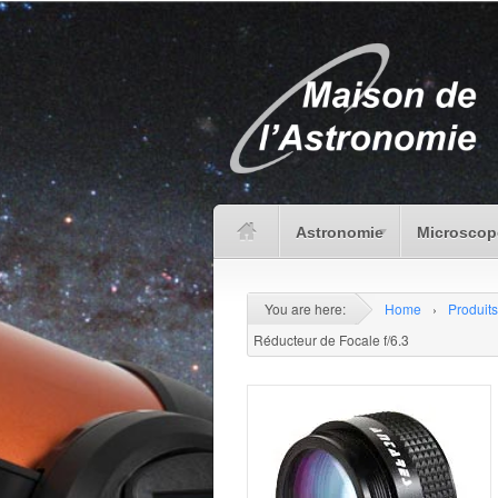
Astronomie
Microscop
You are here:
Home
›
Produits
Réducteur de Focale f/6.3