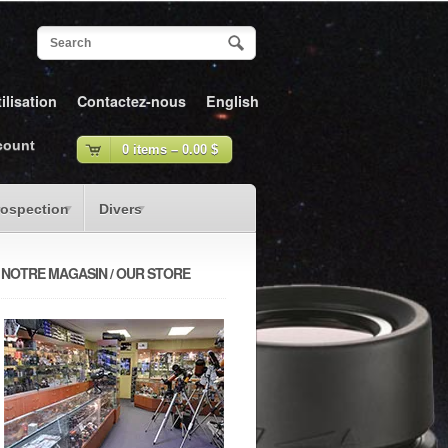
ilisation
Contactez-nous
English
count
0 items –
0.00
$
rospection
Divers
NOTRE MAGASIN / OUR STORE