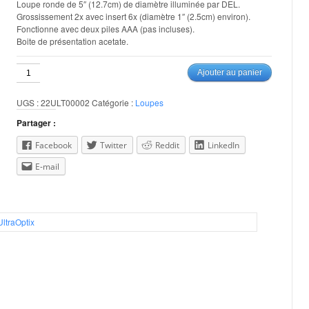
Loupe ronde de 5″ (12.7cm) de diamètre illuminée par DEL.
Grossissement 2x avec insert 6x (diamètre 1″ (2.5cm) environ).
Fonctionne avec deux piles AAA (pas incluses).
Boite de présentation acetate.
quantité
Ajouter au panier
de
Loupe
UGS :
22ULT00002
Catégorie :
Loupes
5″
avec
Partager :
DEL
grossissement
Facebook
Twitter
Reddit
LinkedIn
2x
E-mail
et
6x
UltraOptix