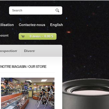
ilisation
Contactez-nous
English
count
0 items –
0.00
$
rospection
Divers
NOTRE MAGASIN / OUR STORE