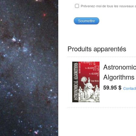
Prévenez-moi de tous les nouveaux ar
Produits apparentés
Astronomic
Algorithms
59.95
$
Contac