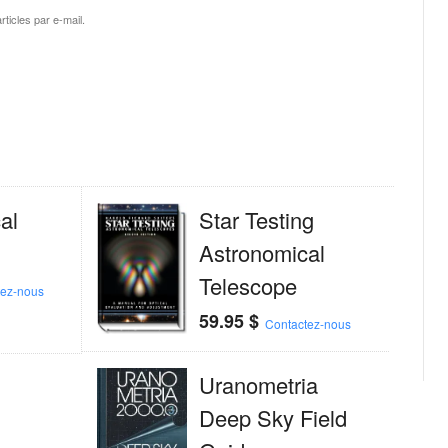
ticles par e-mail.
al
Star Testing
Astronomical
Telescope
tez-nous
59.95
$
Contactez-nous
Uranometria
Deep Sky Field