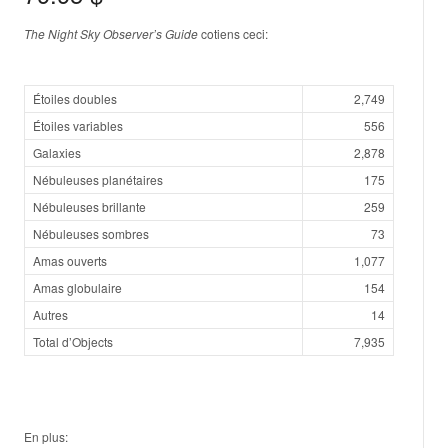
The Night Sky Observer’s Guide
cotiens ceci:
Étoiles doubles
2,749
Étoiles variables
556
Galaxies
2,878
Nébuleuses planétaires
175
Nébuleuses brillante
259
Nébuleuses sombres
73
Amas ouverts
1,077
Amas globulaire
154
Autres
14
Total d’Objects
7,935
En plus: