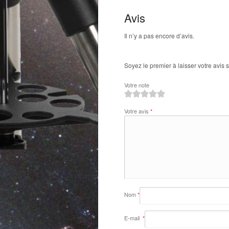
Avis
Il n’y a pas encore d’avis.
Soyez le premier à laisser votre avis 
Votre note
1
2
3
4
5
Votre avis
*
Nom
*
E-mail
*