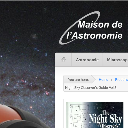
Astronomie
Microscop
You are here:
Home
›
Produits
Night Sky Observer’s Guide Vol.3