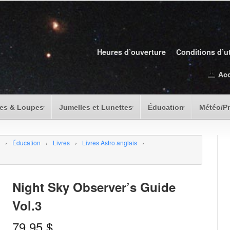
Heures d’ouverture
Conditions d’ut
Ac
es & Loupes
Jumelles et Lunettes
Éducation
Météo/P
›
Éducation
›
Livres
›
Livres Astro anglais
›
Night Sky Observer’s Guide
Vol.3
79.95
$