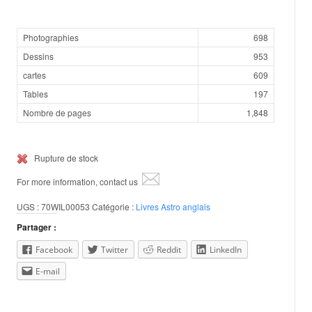
Photographies
698
Dessins
953
cartes
609
Tables
197
Nombre de pages
1,848
Rupture de stock
For more information, contact us
UGS :
70WIL00053
Catégorie :
Livres Astro anglais
Partager :
Facebook
Twitter
Reddit
LinkedIn
E-mail