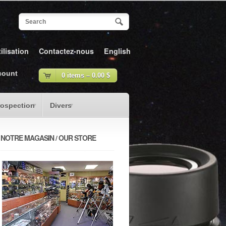
ilisation
Contactez-nous
English
count
0 items –
0.00
$
rospection
Divers
NOTRE MAGASIN / OUR STORE