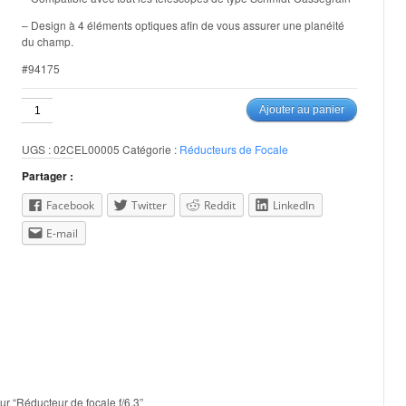
– Design à 4 éléments optiques afin de vous assurer une planéité
du champ.
#94175
quantité
Ajouter au panier
de
Réducteur
UGS :
02CEL00005
Catégorie :
Réducteurs de Focale
de
focale
Partager :
f/6.3
Facebook
Twitter
Reddit
LinkedIn
E-mail
sur “Réducteur de focale f/6.3”