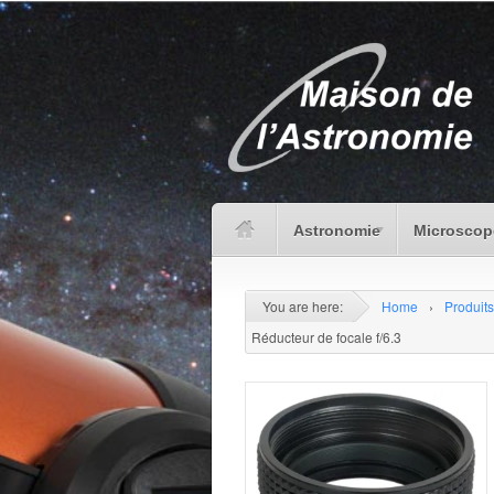
Astronomie
Microscop
You are here:
Home
›
Produits
Réducteur de focale f/6.3