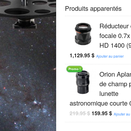
Produits apparentés
Réducteur 
focale 0.7
HD 1400 (
1,129.95
$
Ajouter au panier
Promo !
Orion Apla
de champ 
lunette
astronomique courte
219.95
$
159.95
$
Ajouter au