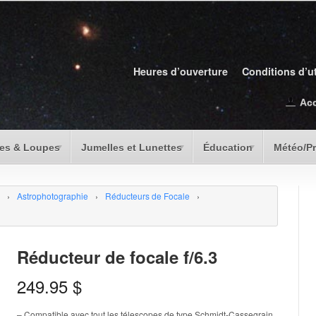
Heures d’ouverture
Conditions d’ut
Ac
es & Loupes
Jumelles et Lunettes
Éducation
Météo/P
›
Astrophotographie
›
Réducteurs de Focale
›
Réducteur de focale f/6.3
249.95
$
– Compatible avec tout les télescopes de type Schmidt-Cassegrain