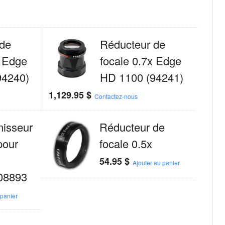
de
Réducteur de
x Edge
focale 0.7x Edge
94240)
HD 1100 (94241)
1,129.95
$
Contactez-nous
nisseur
Réducteur de
pour
focale 0.5x
54.95
$
Ajouter au panier
 08893
 panier