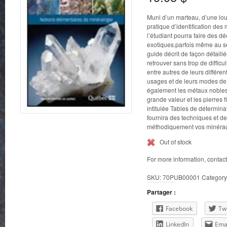
Muni d’un marteau, d’une lou
pratique d’identification des
l’étudiant pourra faire des 
exotiques.parfois même au seu
guide décrit de façon détai
retrouver sans trop de difficult
entre autres de leurs différe
usages et de leurs modes de
également les métaux nobles,
grande valeur et les pierres
intitulée Tables de détermina
fournira des techniques et des
méthodiquement vos minéraux
Out of stock
For more information, contac
SKU:
70PUB00001
Category
Partager :
Facebook
Twi
LinkedIn
Ema