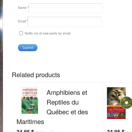
Name
*
Email
*
Notify me of new posts by email.
Related products
Amphibiens et
Reptiles du
Québec et des
Maritimes
34.95
$
34.95
$