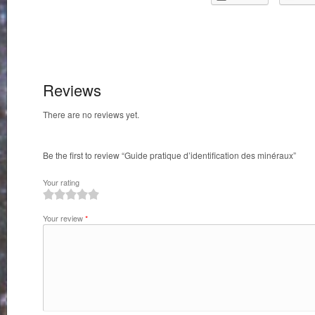
Reviews
There are no reviews yet.
Be the first to review “Guide pratique d’identification des minéraux”
Your rating
1
2
3
4
5
Your review
*