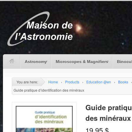
Astronomy
Microscopes & Magnifiers
Binocu
You are here:
Home
›
Products
›
Education @en
›
Books
Guide pratique d’identification des minéraux
Guide pratiqu
des minéraux
19.95
$